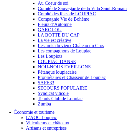
Au Coeur de soi
Comité de Sauvegarde de la Villa Saint-Romain
Comité des fêtes de LOUPIAC
Compagnie Vie de Bohème
Fleurs d’Automne
GAROLOU
LA BOTTE DU CAP
La vie est créative
Les amis du vieux Château du Cros
Les compagnons de Loupiac
Les Loupiots
LOUPIAC DANSE
NOU-NOUS EVEILLONS
Pétanque loupiacaise
Propriétaires et Chasseur de Loupiac
SAFE33
SECOURS POPULAIRE
Syndicat viticole
Tennis Club de Loupiac
Zumba
Économie et tourisme
L’AOC Loupiac
Viticulteurs et châteaux
Artisans et entreprises