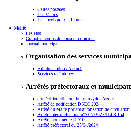
Cartes postales
Les Maires
Les morts pour la France
Mairie
Les élus
Comptes rendus du conseil municipal
Journal municipal
Organisation des services municip
Administration / Accueil
Services techniques
Arrêtés préfectoraux et municipau
arrêté d’interdiction du protoxyde d’azote
Arrêté de notification DSEC 2024
Arrêté du Maire portant autorisation de circulation
Arrêté inter-préfectoral n°SEN/2023/11/08-154
Arrêté permanent : RD10
Arrêté préfectoral du 25/04/2024