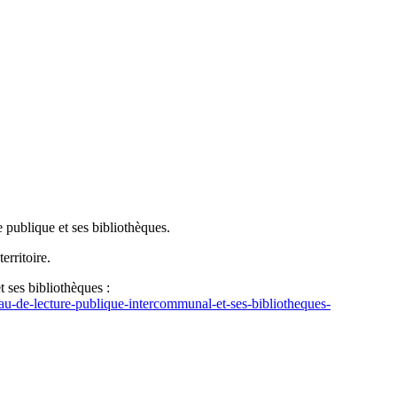
publique et ses bibliothèques.
erritoire.
 ses bibliothèques :
eau-de-lecture-publique-intercommunal-et-ses-bibliotheques-