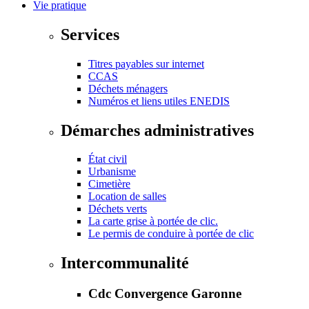
Vie pratique
Services
Titres payables sur internet
CCAS
Déchets ménagers
Numéros et liens utiles ENEDIS
Démarches administratives
État civil
Urbanisme
Cimetière
Location de salles
Déchets verts
La carte grise à portée de clic.
Le permis de conduire à portée de clic
Intercommunalité
Cdc Convergence Garonne