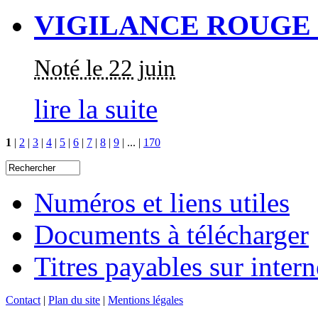
VIGILANCE ROUGE
Noté le 22 juin
lire la suite
1
|
2
|
3
|
4
|
5
|
6
|
7
|
8
|
9
|
...
|
170
Numéros et liens utiles
Documents à télécharger
Titres payables sur intern
Contact
|
Plan du site
|
Mentions légales