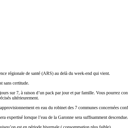
agence régionale de santé (ARS) au delà du week-end qui vient.
t sans certitude.
7 jours sur 7, à raison d’un pack par jour et par famille. Vous pourrez c
écisés ultérieurement.
 l’approvisionnement en eau du robinet des 7 communes concernées conf
t sera expertisé lorsque l’eau de la Garonne sera suffisamment descendue
 puisqu’on est en période hivernale ( consommation plus faible).