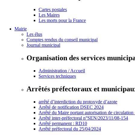
Cartes postales
Les Maires
Les morts pour la France
Mairie
Les élus
Comptes rendus du conseil municipal
Journal municipal
Organisation des services municip
Administration / Accueil
Services techniques
Arrêtés préfectoraux et municipau
arrêté d’interdiction du protoxyde d’azote
Arrêté de notification DSEC 2024
Arrêté du Maire portant autorisation de circulation
Arrêté inter-préfectoral n°SEN/2023/11/08-154
Arrêté permanent : RD10
Arrêté préfectoral du 25/04/2024