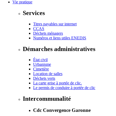
Vie pratique
Services
Titres payables sur internet
CCAS
Déchets ménagers
Numéros et liens utiles ENEDIS
Démarches administratives
État civil
Urbanisme
Cimetière
Location de salles
Déchets verts
La carte grise à portée de clic.
Le permis de conduire à portée de clic
Intercommunalité
Cdc Convergence Garonne