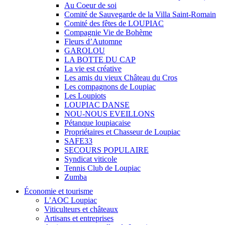
Au Coeur de soi
Comité de Sauvegarde de la Villa Saint-Romain
Comité des fêtes de LOUPIAC
Compagnie Vie de Bohème
Fleurs d’Automne
GAROLOU
LA BOTTE DU CAP
La vie est créative
Les amis du vieux Château du Cros
Les compagnons de Loupiac
Les Loupiots
LOUPIAC DANSE
NOU-NOUS EVEILLONS
Pétanque loupiacaise
Propriétaires et Chasseur de Loupiac
SAFE33
SECOURS POPULAIRE
Syndicat viticole
Tennis Club de Loupiac
Zumba
Économie et tourisme
L’AOC Loupiac
Viticulteurs et châteaux
Artisans et entreprises