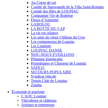
Au Coeur de soi
Comité de Sauvegarde de la Villa Saint-Romain
Comité des fêtes de LOUPIAC
Compagnie Vie de Bohème
Fleurs d’Automne
GAROLOU
LA BOTTE DU CAP
La vie est créative
Les amis du vieux Château du Cros
Les compagnons de Loupiac
Les Loupiots
LOUPIAC DANSE
NOU-NOUS EVEILLONS
Pétanque loupiacaise
Propriétaires et Chasseur de Loupiac
SAFE33
SECOURS POPULAIRE
Syndicat viticole
Tennis Club de Loupiac
Zumba
Économie et tourisme
L’AOC Loupiac
Viticulteurs et châteaux
Artisans et entreprises