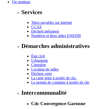
Vie pratique
Services
Titres payables sur internet
CCAS
Déchets ménagers
Numéros et liens utiles ENEDIS
Démarches administratives
État civil
Urbanisme
Cimetière
Location de salles
Déchets verts
La carte grise à portée de clic.
Le permis de conduire à portée de clic
Intercommunalité
Cdc Convergence Garonne