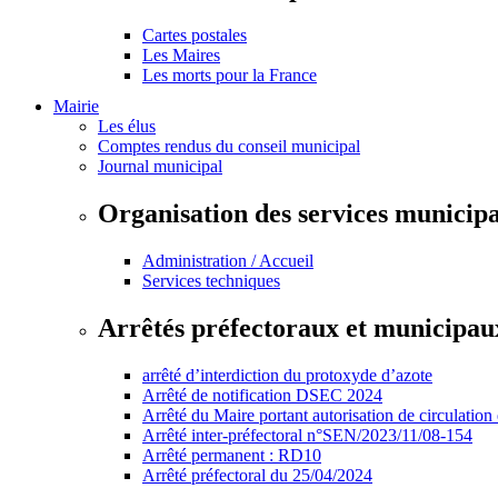
Cartes postales
Les Maires
Les morts pour la France
Mairie
Les élus
Comptes rendus du conseil municipal
Journal municipal
Organisation des services municip
Administration / Accueil
Services techniques
Arrêtés préfectoraux et municipau
arrêté d’interdiction du protoxyde d’azote
Arrêté de notification DSEC 2024
Arrêté du Maire portant autorisation de circulation
Arrêté inter-préfectoral n°SEN/2023/11/08-154
Arrêté permanent : RD10
Arrêté préfectoral du 25/04/2024