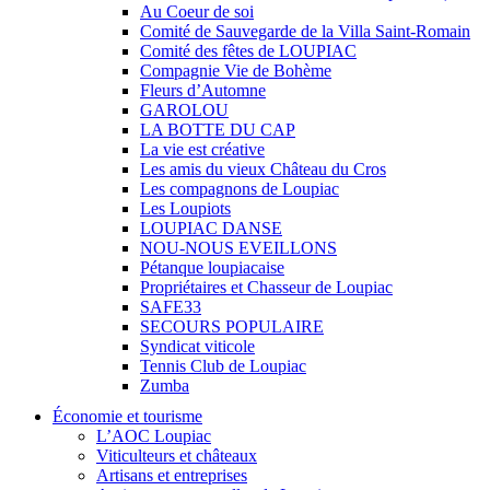
Au Coeur de soi
Comité de Sauvegarde de la Villa Saint-Romain
Comité des fêtes de LOUPIAC
Compagnie Vie de Bohème
Fleurs d’Automne
GAROLOU
LA BOTTE DU CAP
La vie est créative
Les amis du vieux Château du Cros
Les compagnons de Loupiac
Les Loupiots
LOUPIAC DANSE
NOU-NOUS EVEILLONS
Pétanque loupiacaise
Propriétaires et Chasseur de Loupiac
SAFE33
SECOURS POPULAIRE
Syndicat viticole
Tennis Club de Loupiac
Zumba
Économie et tourisme
L’AOC Loupiac
Viticulteurs et châteaux
Artisans et entreprises