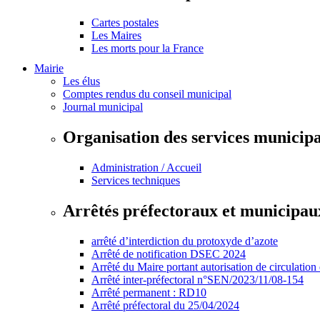
Cartes postales
Les Maires
Les morts pour la France
Mairie
Les élus
Comptes rendus du conseil municipal
Journal municipal
Organisation des services municip
Administration / Accueil
Services techniques
Arrêtés préfectoraux et municipau
arrêté d’interdiction du protoxyde d’azote
Arrêté de notification DSEC 2024
Arrêté du Maire portant autorisation de circulation
Arrêté inter-préfectoral n°SEN/2023/11/08-154
Arrêté permanent : RD10
Arrêté préfectoral du 25/04/2024