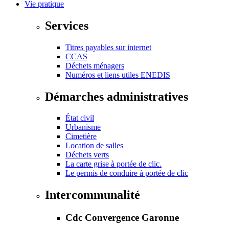
Vie pratique
Services
Titres payables sur internet
CCAS
Déchets ménagers
Numéros et liens utiles ENEDIS
Démarches administratives
État civil
Urbanisme
Cimetière
Location de salles
Déchets verts
La carte grise à portée de clic.
Le permis de conduire à portée de clic
Intercommunalité
Cdc Convergence Garonne