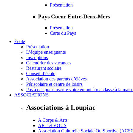
Présentation
Pays Coeur Entre-Deux-Mers
Présentation
Carte du Pays
École
Présentation
L’équipe enseignante
Inscriptions
Calendrier des vacances
Restaurant scolaire
Conseil d’école
Association des parents d’élèves
Périscolaire et centre de loisirs
Pas à pas pour inscrire votre enfant à ma classe à la mais
ASSOCIATIONS
Associations à Loupiac
A Corps & Arts
ART et VOUS
Association Culturelle Sociale Ou Sportive (ACS