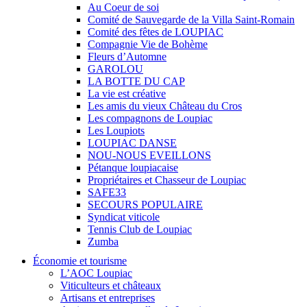
Au Coeur de soi
Comité de Sauvegarde de la Villa Saint-Romain
Comité des fêtes de LOUPIAC
Compagnie Vie de Bohème
Fleurs d’Automne
GAROLOU
LA BOTTE DU CAP
La vie est créative
Les amis du vieux Château du Cros
Les compagnons de Loupiac
Les Loupiots
LOUPIAC DANSE
NOU-NOUS EVEILLONS
Pétanque loupiacaise
Propriétaires et Chasseur de Loupiac
SAFE33
SECOURS POPULAIRE
Syndicat viticole
Tennis Club de Loupiac
Zumba
Économie et tourisme
L’AOC Loupiac
Viticulteurs et châteaux
Artisans et entreprises