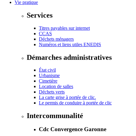
Vie pratique
Services
Titres payables sur internet
CCAS
Déchets ménagers
Numéros et liens utiles ENEDIS
Démarches administratives
État civil
Urbanisme
Cimetière
Location de salles
Déchets verts
La carte grise à portée de clic.
Le permis de conduire à portée de clic
Intercommunalité
Cdc Convergence Garonne