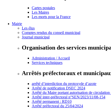
Cartes postales
Les Maires
Les morts pour la France
Mairie
Les élus
Comptes rendus du conseil municipal
Journal municipal
Organisation des services municip
Administration / Accueil
Services techniques
Arrêtés préfectoraux et municipau
arrêté d’interdiction du protoxyde d’azote
Arrêté de notification DSEC 2024
Arrêté du Maire portant autorisation de circulation
Arrêté inter-préfectoral n°SEN/2023/11/08-154
Arrêté permanent : RD10
Arrêté préfectoral du 25/04/2024