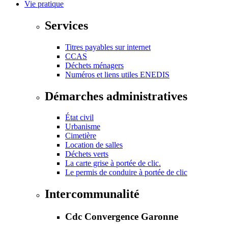
Vie pratique
Services
Titres payables sur internet
CCAS
Déchets ménagers
Numéros et liens utiles ENEDIS
Démarches administratives
État civil
Urbanisme
Cimetière
Location de salles
Déchets verts
La carte grise à portée de clic.
Le permis de conduire à portée de clic
Intercommunalité
Cdc Convergence Garonne