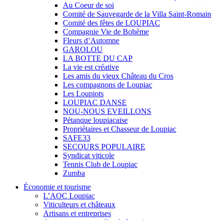
Au Coeur de soi
Comité de Sauvegarde de la Villa Saint-Romain
Comité des fêtes de LOUPIAC
Compagnie Vie de Bohème
Fleurs d’Automne
GAROLOU
LA BOTTE DU CAP
La vie est créative
Les amis du vieux Château du Cros
Les compagnons de Loupiac
Les Loupiots
LOUPIAC DANSE
NOU-NOUS EVEILLONS
Pétanque loupiacaise
Propriétaires et Chasseur de Loupiac
SAFE33
SECOURS POPULAIRE
Syndicat viticole
Tennis Club de Loupiac
Zumba
Économie et tourisme
L’AOC Loupiac
Viticulteurs et châteaux
Artisans et entreprises