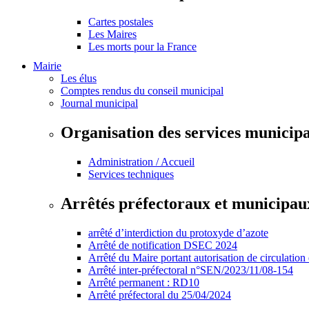
Cartes postales
Les Maires
Les morts pour la France
Mairie
Les élus
Comptes rendus du conseil municipal
Journal municipal
Organisation des services municip
Administration / Accueil
Services techniques
Arrêtés préfectoraux et municipau
arrêté d’interdiction du protoxyde d’azote
Arrêté de notification DSEC 2024
Arrêté du Maire portant autorisation de circulation
Arrêté inter-préfectoral n°SEN/2023/11/08-154
Arrêté permanent : RD10
Arrêté préfectoral du 25/04/2024