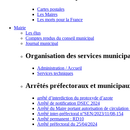
Cartes postales
Les Maires
Les morts pour la France
Mairie
Les élus
Comptes rendus du conseil municipal
Journal municipal
Organisation des services municip
Administration / Accueil
Services techniques
Arrêtés préfectoraux et municipau
arrêté d’interdiction du protoxyde d’azote
Arrêté de notification DSEC 2024
Arrêté du Maire portant autorisation de circulation
Arrêté inter-préfectoral n°SEN/2023/11/08-154
Arrêté permanent : RD10
Arrêté préfectoral du 25/04/2024