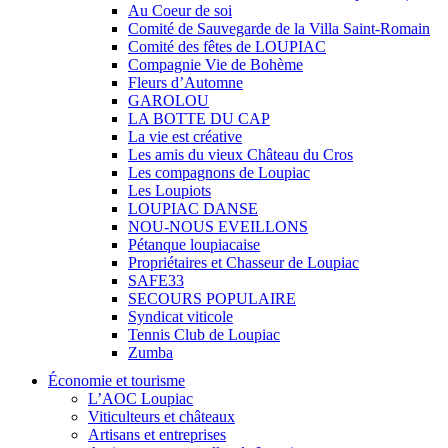
Au Coeur de soi
Comité de Sauvegarde de la Villa Saint-Romain
Comité des fêtes de LOUPIAC
Compagnie Vie de Bohème
Fleurs d’Automne
GAROLOU
LA BOTTE DU CAP
La vie est créative
Les amis du vieux Château du Cros
Les compagnons de Loupiac
Les Loupiots
LOUPIAC DANSE
NOU-NOUS EVEILLONS
Pétanque loupiacaise
Propriétaires et Chasseur de Loupiac
SAFE33
SECOURS POPULAIRE
Syndicat viticole
Tennis Club de Loupiac
Zumba
Économie et tourisme
L’AOC Loupiac
Viticulteurs et châteaux
Artisans et entreprises