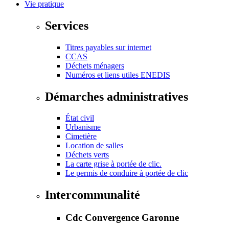
Vie pratique
Services
Titres payables sur internet
CCAS
Déchets ménagers
Numéros et liens utiles ENEDIS
Démarches administratives
État civil
Urbanisme
Cimetière
Location de salles
Déchets verts
La carte grise à portée de clic.
Le permis de conduire à portée de clic
Intercommunalité
Cdc Convergence Garonne