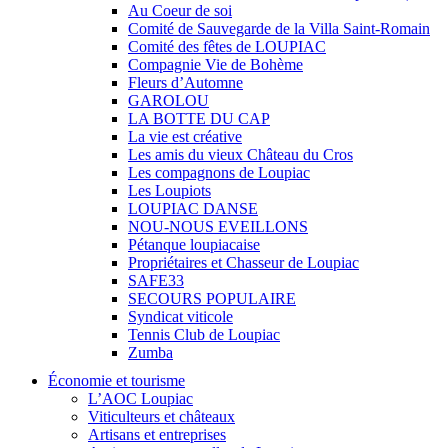
Au Coeur de soi
Comité de Sauvegarde de la Villa Saint-Romain
Comité des fêtes de LOUPIAC
Compagnie Vie de Bohème
Fleurs d’Automne
GAROLOU
LA BOTTE DU CAP
La vie est créative
Les amis du vieux Château du Cros
Les compagnons de Loupiac
Les Loupiots
LOUPIAC DANSE
NOU-NOUS EVEILLONS
Pétanque loupiacaise
Propriétaires et Chasseur de Loupiac
SAFE33
SECOURS POPULAIRE
Syndicat viticole
Tennis Club de Loupiac
Zumba
Économie et tourisme
L’AOC Loupiac
Viticulteurs et châteaux
Artisans et entreprises