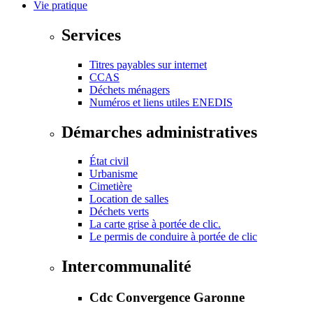
Vie pratique
Services
Titres payables sur internet
CCAS
Déchets ménagers
Numéros et liens utiles ENEDIS
Démarches administratives
État civil
Urbanisme
Cimetière
Location de salles
Déchets verts
La carte grise à portée de clic.
Le permis de conduire à portée de clic
Intercommunalité
Cdc Convergence Garonne