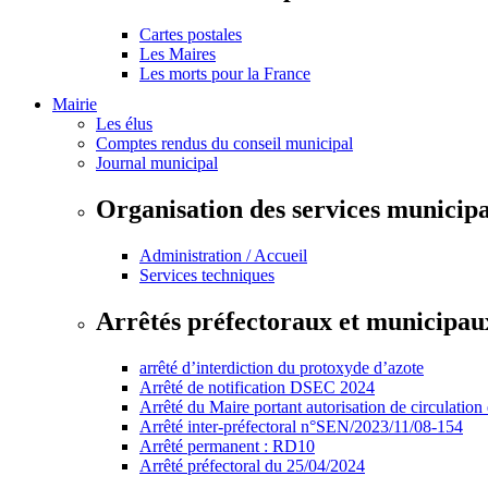
Cartes postales
Les Maires
Les morts pour la France
Mairie
Les élus
Comptes rendus du conseil municipal
Journal municipal
Organisation des services municip
Administration / Accueil
Services techniques
Arrêtés préfectoraux et municipau
arrêté d’interdiction du protoxyde d’azote
Arrêté de notification DSEC 2024
Arrêté du Maire portant autorisation de circulation
Arrêté inter-préfectoral n°SEN/2023/11/08-154
Arrêté permanent : RD10
Arrêté préfectoral du 25/04/2024