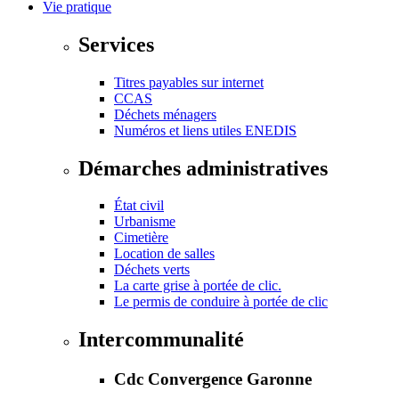
Vie pratique
Services
Titres payables sur internet
CCAS
Déchets ménagers
Numéros et liens utiles ENEDIS
Démarches administratives
État civil
Urbanisme
Cimetière
Location de salles
Déchets verts
La carte grise à portée de clic.
Le permis de conduire à portée de clic
Intercommunalité
Cdc Convergence Garonne