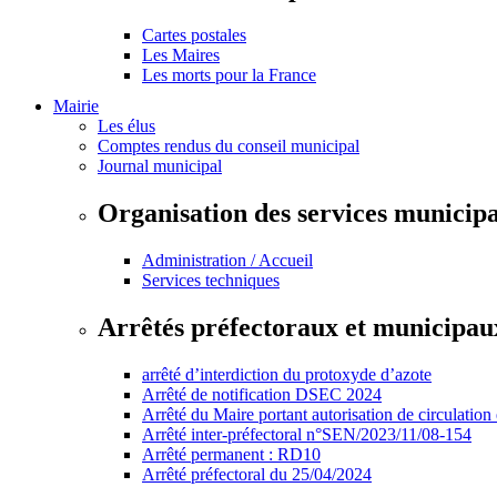
Cartes postales
Les Maires
Les morts pour la France
Mairie
Les élus
Comptes rendus du conseil municipal
Journal municipal
Organisation des services municip
Administration / Accueil
Services techniques
Arrêtés préfectoraux et municipau
arrêté d’interdiction du protoxyde d’azote
Arrêté de notification DSEC 2024
Arrêté du Maire portant autorisation de circulation
Arrêté inter-préfectoral n°SEN/2023/11/08-154
Arrêté permanent : RD10
Arrêté préfectoral du 25/04/2024