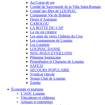
Au Coeur de soi
Comité de Sauvegarde de la Villa Saint-Romain
Comité des fêtes de LOUPIAC
Compagnie Vie de Bohème
Fleurs d’Automne
GAROLOU
LA BOTTE DU CAP
La vie est créative
Les amis du vieux Château du Cros
Les compagnons de Loupiac
Les Loupiots
LOUPIAC DANSE
NOU-NOUS EVEILLONS
Pétanque loupiacaise
Propriétaires et Chasseur de Loupiac
SAFE33
SECOURS POPULAIRE
Syndicat viticole
Tennis Club de Loupiac
Zumba
Économie et tourisme
L’AOC Loupiac
Viticulteurs et châteaux
Artisans et entreprises