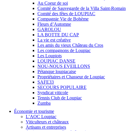
Au Coeur de soi
Comité de Sauvegarde de la Villa Saint-Romain
Comité des fêtes de LOUPIAC
Compagnie Vie de Bohème
Fleurs d’Automne
GAROLOU
LA BOTTE DU CAP
La vie est créative
Les amis du vieux Château du Cros
Les compagnons de Loupiac
Les Loupiots
LOUPIAC DANSE
NOU-NOUS EVEILLONS
Pétanque loupiacaise
Propriétaires et Chasseur de Loupiac
SAFE33
SECOURS POPULAIRE
Syndicat viticole
Tennis Club de Loupiac
Zumba
Économie et tourisme
L’AOC Loupiac
Viticulteurs et châteaux
Artisans et entreprises