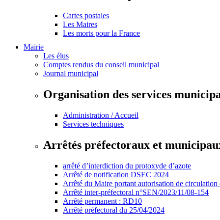
Cartes postales
Les Maires
Les morts pour la France
Mairie
Les élus
Comptes rendus du conseil municipal
Journal municipal
Organisation des services municip
Administration / Accueil
Services techniques
Arrêtés préfectoraux et municipau
arrêté d’interdiction du protoxyde d’azote
Arrêté de notification DSEC 2024
Arrêté du Maire portant autorisation de circulation
Arrêté inter-préfectoral n°SEN/2023/11/08-154
Arrêté permanent : RD10
Arrêté préfectoral du 25/04/2024