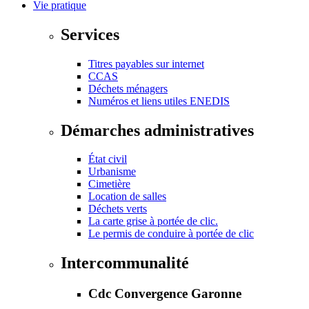
Vie pratique
Services
Titres payables sur internet
CCAS
Déchets ménagers
Numéros et liens utiles ENEDIS
Démarches administratives
État civil
Urbanisme
Cimetière
Location de salles
Déchets verts
La carte grise à portée de clic.
Le permis de conduire à portée de clic
Intercommunalité
Cdc Convergence Garonne