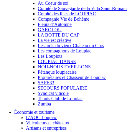
Au Coeur de soi
Comité de Sauvegarde de la Villa Saint-Romain
Comité des fêtes de LOUPIAC
Compagnie Vie de Bohème
Fleurs d’Automne
GAROLOU
LA BOTTE DU CAP
La vie est créative
Les amis du vieux Château du Cros
Les compagnons de Loupiac
Les Loupiots
LOUPIAC DANSE
NOU-NOUS EVEILLONS
Pétanque loupiacaise
Propriétaires et Chasseur de Loupiac
SAFE33
SECOURS POPULAIRE
Syndicat viticole
Tennis Club de Loupiac
Zumba
Économie et tourisme
L’AOC Loupiac
Viticulteurs et châteaux
Artisans et entreprises