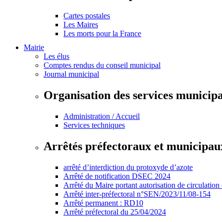
Cartes postales
Les Maires
Les morts pour la France
Mairie
Les élus
Comptes rendus du conseil municipal
Journal municipal
Organisation des services municip
Administration / Accueil
Services techniques
Arrêtés préfectoraux et municipau
arrêté d’interdiction du protoxyde d’azote
Arrêté de notification DSEC 2024
Arrêté du Maire portant autorisation de circulation
Arrêté inter-préfectoral n°SEN/2023/11/08-154
Arrêté permanent : RD10
Arrêté préfectoral du 25/04/2024