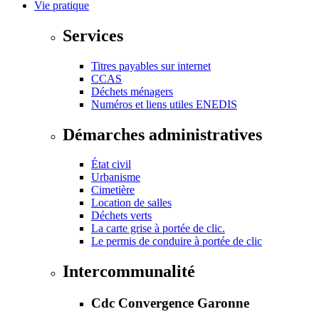
Vie pratique
Services
Titres payables sur internet
CCAS
Déchets ménagers
Numéros et liens utiles ENEDIS
Démarches administratives
État civil
Urbanisme
Cimetière
Location de salles
Déchets verts
La carte grise à portée de clic.
Le permis de conduire à portée de clic
Intercommunalité
Cdc Convergence Garonne