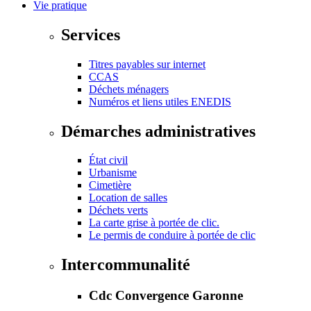
Vie pratique
Services
Titres payables sur internet
CCAS
Déchets ménagers
Numéros et liens utiles ENEDIS
Démarches administratives
État civil
Urbanisme
Cimetière
Location de salles
Déchets verts
La carte grise à portée de clic.
Le permis de conduire à portée de clic
Intercommunalité
Cdc Convergence Garonne