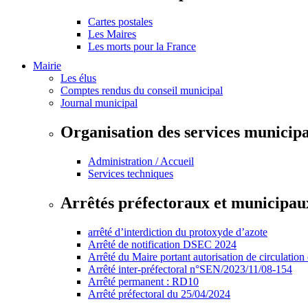
Cartes postales
Les Maires
Les morts pour la France
Mairie
Les élus
Comptes rendus du conseil municipal
Journal municipal
Organisation des services municip
Administration / Accueil
Services techniques
Arrêtés préfectoraux et municipau
arrêté d’interdiction du protoxyde d’azote
Arrêté de notification DSEC 2024
Arrêté du Maire portant autorisation de circulation
Arrêté inter-préfectoral n°SEN/2023/11/08-154
Arrêté permanent : RD10
Arrêté préfectoral du 25/04/2024