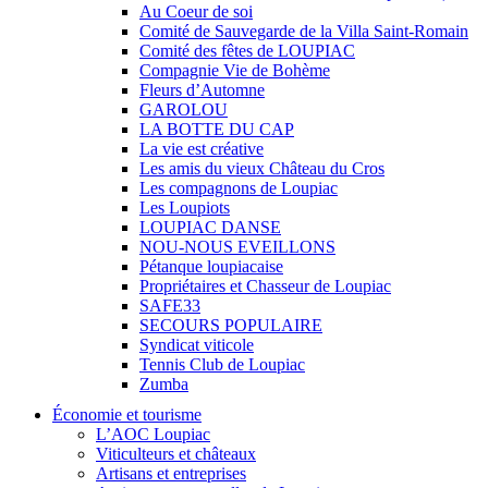
Au Coeur de soi
Comité de Sauvegarde de la Villa Saint-Romain
Comité des fêtes de LOUPIAC
Compagnie Vie de Bohème
Fleurs d’Automne
GAROLOU
LA BOTTE DU CAP
La vie est créative
Les amis du vieux Château du Cros
Les compagnons de Loupiac
Les Loupiots
LOUPIAC DANSE
NOU-NOUS EVEILLONS
Pétanque loupiacaise
Propriétaires et Chasseur de Loupiac
SAFE33
SECOURS POPULAIRE
Syndicat viticole
Tennis Club de Loupiac
Zumba
Économie et tourisme
L’AOC Loupiac
Viticulteurs et châteaux
Artisans et entreprises