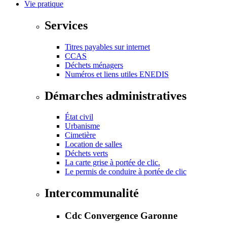
Vie pratique
Services
Titres payables sur internet
CCAS
Déchets ménagers
Numéros et liens utiles ENEDIS
Démarches administratives
État civil
Urbanisme
Cimetière
Location de salles
Déchets verts
La carte grise à portée de clic.
Le permis de conduire à portée de clic
Intercommunalité
Cdc Convergence Garonne