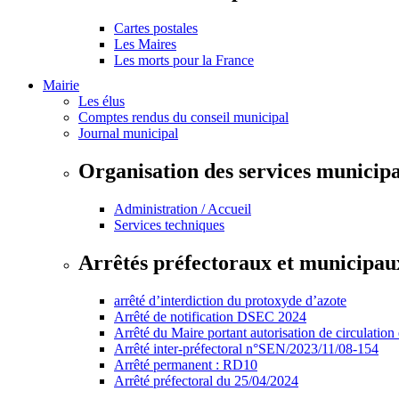
Cartes postales
Les Maires
Les morts pour la France
Mairie
Les élus
Comptes rendus du conseil municipal
Journal municipal
Organisation des services municip
Administration / Accueil
Services techniques
Arrêtés préfectoraux et municipau
arrêté d’interdiction du protoxyde d’azote
Arrêté de notification DSEC 2024
Arrêté du Maire portant autorisation de circulation
Arrêté inter-préfectoral n°SEN/2023/11/08-154
Arrêté permanent : RD10
Arrêté préfectoral du 25/04/2024