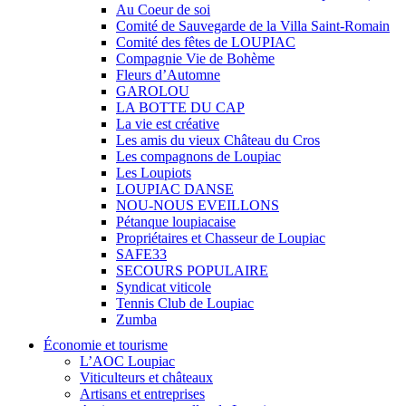
Au Coeur de soi
Comité de Sauvegarde de la Villa Saint-Romain
Comité des fêtes de LOUPIAC
Compagnie Vie de Bohème
Fleurs d’Automne
GAROLOU
LA BOTTE DU CAP
La vie est créative
Les amis du vieux Château du Cros
Les compagnons de Loupiac
Les Loupiots
LOUPIAC DANSE
NOU-NOUS EVEILLONS
Pétanque loupiacaise
Propriétaires et Chasseur de Loupiac
SAFE33
SECOURS POPULAIRE
Syndicat viticole
Tennis Club de Loupiac
Zumba
Économie et tourisme
L’AOC Loupiac
Viticulteurs et châteaux
Artisans et entreprises