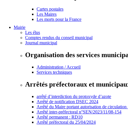
Cartes postales
Les Maires
Les morts pour la France
Mairie
Les élus
Comptes rendus du conseil municipal
Journal municipal
Organisation des services municip
Administration / Accueil
Services techniques
Arrêtés préfectoraux et municipau
arrêté d’interdiction du protoxyde d’azote
Arrêté de notification DSEC 2024
Arrêté du Maire portant autorisation de circulation
Arrêté inter-préfectoral n°SEN/2023/11/08-154
Arrêté permanent : RD10
Arrêté préfectoral du 25/04/2024