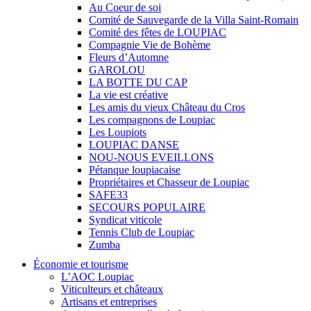
Au Coeur de soi
Comité de Sauvegarde de la Villa Saint-Romain
Comité des fêtes de LOUPIAC
Compagnie Vie de Bohème
Fleurs d’Automne
GAROLOU
LA BOTTE DU CAP
La vie est créative
Les amis du vieux Château du Cros
Les compagnons de Loupiac
Les Loupiots
LOUPIAC DANSE
NOU-NOUS EVEILLONS
Pétanque loupiacaise
Propriétaires et Chasseur de Loupiac
SAFE33
SECOURS POPULAIRE
Syndicat viticole
Tennis Club de Loupiac
Zumba
Économie et tourisme
L’AOC Loupiac
Viticulteurs et châteaux
Artisans et entreprises