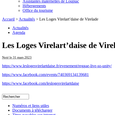
Assistantes maternelles de Loupiac
Hébergements
Office du tourisme
Accueil
>
Actualités
> Les Loges Virelart’daise de Virelade
Actualités
Agenda
Les Loges Virelart’daise de Vire
Noté le 31 mars 2023
https://www.leslogesvirelartdaise.fr/evenement/reggae-live-so-unity/
https://www.facebook.com/events/740369134139681
https://www.facebook.com/leslogesvirelartdaise
Numéros et liens utiles
Documents à télécharger
Titres payables sur internet