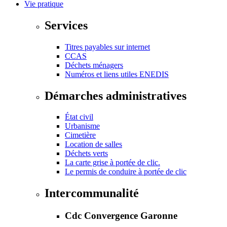
Vie pratique
Services
Titres payables sur internet
CCAS
Déchets ménagers
Numéros et liens utiles ENEDIS
Démarches administratives
État civil
Urbanisme
Cimetière
Location de salles
Déchets verts
La carte grise à portée de clic.
Le permis de conduire à portée de clic
Intercommunalité
Cdc Convergence Garonne