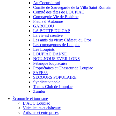
Au Coeur de soi
Comité de Sauvegarde de la Villa Saint-Romain
Comité des fêtes de LOUPIAC
Compagnie Vie de Bohème
Fleurs d’Automne
GAROLOU
LA BOTTE DU CAP
La vie est créative
Les amis du vieux Château du Cros
Les compagnons de Loupiac
Les Loupiots
LOUPIAC DANSE
NOU-NOUS EVEILLONS
Pétanque loupiacaise
Propriétaires et Chasseur de Loupiac
SAFE33
SECOURS POPULAIRE
Syndicat viticole
Tennis Club de Loupiac
Zumba
Économie et tourisme
L’AOC Loupiac
Viticulteurs et châteaux
Artisans et entreprises