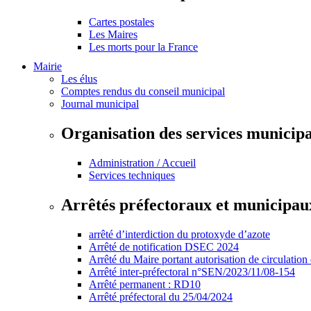
Cartes postales
Les Maires
Les morts pour la France
Mairie
Les élus
Comptes rendus du conseil municipal
Journal municipal
Organisation des services municip
Administration / Accueil
Services techniques
Arrêtés préfectoraux et municipau
arrêté d’interdiction du protoxyde d’azote
Arrêté de notification DSEC 2024
Arrêté du Maire portant autorisation de circulation
Arrêté inter-préfectoral n°SEN/2023/11/08-154
Arrêté permanent : RD10
Arrêté préfectoral du 25/04/2024