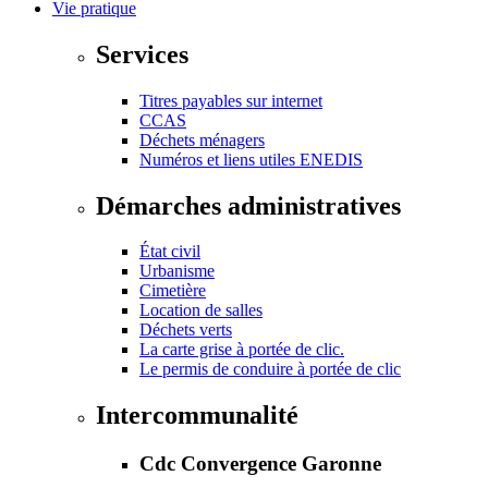
Vie pratique
Services
Titres payables sur internet
CCAS
Déchets ménagers
Numéros et liens utiles ENEDIS
Démarches administratives
État civil
Urbanisme
Cimetière
Location de salles
Déchets verts
La carte grise à portée de clic.
Le permis de conduire à portée de clic
Intercommunalité
Cdc Convergence Garonne