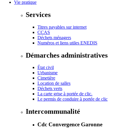
Vie pratique
Services
Titres payables sur internet
CCAS
Déchets ménagers
Numéros et liens utiles ENEDIS
Démarches administratives
État civil
Urbanisme
Cimetière
Location de salles
Déchets verts
La carte grise à portée de clic.
Le permis de conduire à portée de clic
Intercommunalité
Cdc Convergence Garonne