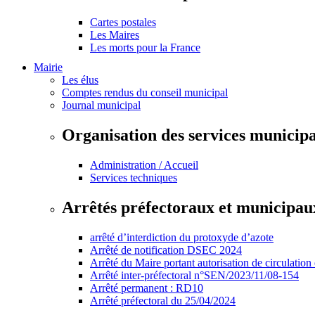
Cartes postales
Les Maires
Les morts pour la France
Mairie
Les élus
Comptes rendus du conseil municipal
Journal municipal
Organisation des services municip
Administration / Accueil
Services techniques
Arrêtés préfectoraux et municipau
arrêté d’interdiction du protoxyde d’azote
Arrêté de notification DSEC 2024
Arrêté du Maire portant autorisation de circulation
Arrêté inter-préfectoral n°SEN/2023/11/08-154
Arrêté permanent : RD10
Arrêté préfectoral du 25/04/2024