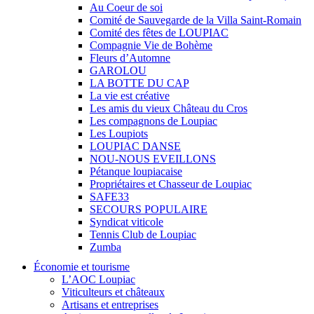
Au Coeur de soi
Comité de Sauvegarde de la Villa Saint-Romain
Comité des fêtes de LOUPIAC
Compagnie Vie de Bohème
Fleurs d’Automne
GAROLOU
LA BOTTE DU CAP
La vie est créative
Les amis du vieux Château du Cros
Les compagnons de Loupiac
Les Loupiots
LOUPIAC DANSE
NOU-NOUS EVEILLONS
Pétanque loupiacaise
Propriétaires et Chasseur de Loupiac
SAFE33
SECOURS POPULAIRE
Syndicat viticole
Tennis Club de Loupiac
Zumba
Économie et tourisme
L’AOC Loupiac
Viticulteurs et châteaux
Artisans et entreprises