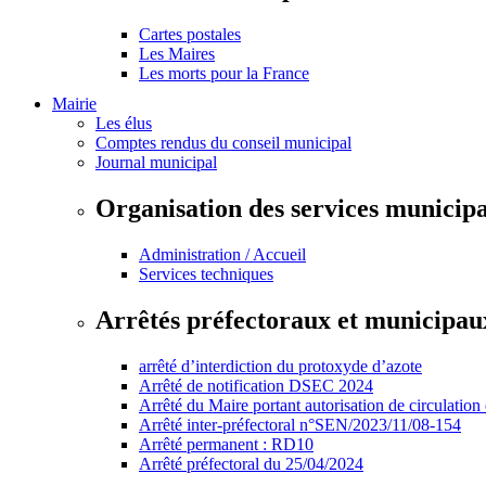
Cartes postales
Les Maires
Les morts pour la France
Mairie
Les élus
Comptes rendus du conseil municipal
Journal municipal
Organisation des services municip
Administration / Accueil
Services techniques
Arrêtés préfectoraux et municipau
arrêté d’interdiction du protoxyde d’azote
Arrêté de notification DSEC 2024
Arrêté du Maire portant autorisation de circulation
Arrêté inter-préfectoral n°SEN/2023/11/08-154
Arrêté permanent : RD10
Arrêté préfectoral du 25/04/2024