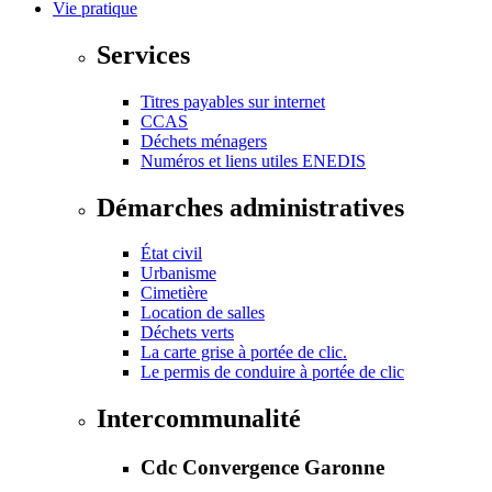
Vie pratique
Services
Titres payables sur internet
CCAS
Déchets ménagers
Numéros et liens utiles ENEDIS
Démarches administratives
État civil
Urbanisme
Cimetière
Location de salles
Déchets verts
La carte grise à portée de clic.
Le permis de conduire à portée de clic
Intercommunalité
Cdc Convergence Garonne