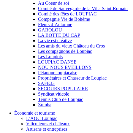
Au Coeur de soi
Comité de Sauvegarde de la Villa Saint-Romain
Comité des fêtes de LOUPIAC
Compagnie Vie de Bohème
Fleurs d’Automne
GAROLOU
LA BOTTE DU CAP
La vie est créative
Les amis du vieux Château du Cros
Les compagnons de Loupiac
Les Loupiots
LOUPIAC DANSE
NOU-NOUS EVEILLONS
Pétanque loupiacaise
Propriétaires et Chasseur de Loupiac
SAFE33
SECOURS POPULAIRE
Syndicat viticole
Tennis Club de Loupiac
Zumba
Économie et tourisme
L’AOC Loupiac
Viticulteurs et châteaux
Artisans et entreprises