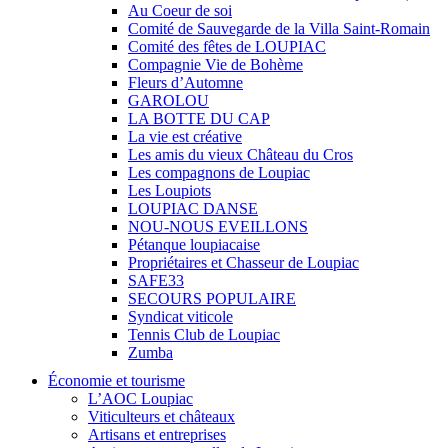
Au Coeur de soi
Comité de Sauvegarde de la Villa Saint-Romain
Comité des fêtes de LOUPIAC
Compagnie Vie de Bohème
Fleurs d’Automne
GAROLOU
LA BOTTE DU CAP
La vie est créative
Les amis du vieux Château du Cros
Les compagnons de Loupiac
Les Loupiots
LOUPIAC DANSE
NOU-NOUS EVEILLONS
Pétanque loupiacaise
Propriétaires et Chasseur de Loupiac
SAFE33
SECOURS POPULAIRE
Syndicat viticole
Tennis Club de Loupiac
Zumba
Économie et tourisme
L’AOC Loupiac
Viticulteurs et châteaux
Artisans et entreprises