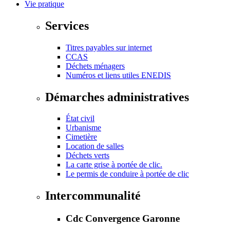
Vie pratique
Services
Titres payables sur internet
CCAS
Déchets ménagers
Numéros et liens utiles ENEDIS
Démarches administratives
État civil
Urbanisme
Cimetière
Location de salles
Déchets verts
La carte grise à portée de clic.
Le permis de conduire à portée de clic
Intercommunalité
Cdc Convergence Garonne