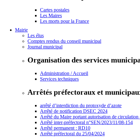
Cartes postales
Les Maires
Les morts pour la France
Mairie
Les élus
Comptes rendus du conseil municipal
Journal municipal
Organisation des services municip
Administration / Accueil
Services techniques
Arrêtés préfectoraux et municipau
arrêté d’interdiction du protoxyde d’azote
Arrêté de notification DSEC 2024
Arrêté du Maire portant autorisation de circulation
Arrêté inter-préfectoral n°SEN/2023/11/08-154
Arrêté permanent : RD10
Arrêté préfectoral du 25/04/2024