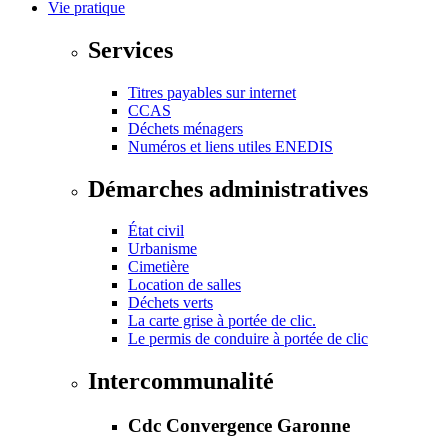
Vie pratique
Services
Titres payables sur internet
CCAS
Déchets ménagers
Numéros et liens utiles ENEDIS
Démarches administratives
État civil
Urbanisme
Cimetière
Location de salles
Déchets verts
La carte grise à portée de clic.
Le permis de conduire à portée de clic
Intercommunalité
Cdc Convergence Garonne