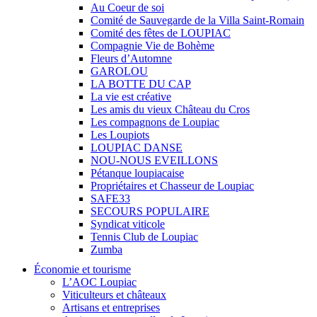
Au Coeur de soi
Comité de Sauvegarde de la Villa Saint-Romain
Comité des fêtes de LOUPIAC
Compagnie Vie de Bohème
Fleurs d’Automne
GAROLOU
LA BOTTE DU CAP
La vie est créative
Les amis du vieux Château du Cros
Les compagnons de Loupiac
Les Loupiots
LOUPIAC DANSE
NOU-NOUS EVEILLONS
Pétanque loupiacaise
Propriétaires et Chasseur de Loupiac
SAFE33
SECOURS POPULAIRE
Syndicat viticole
Tennis Club de Loupiac
Zumba
Économie et tourisme
L’AOC Loupiac
Viticulteurs et châteaux
Artisans et entreprises