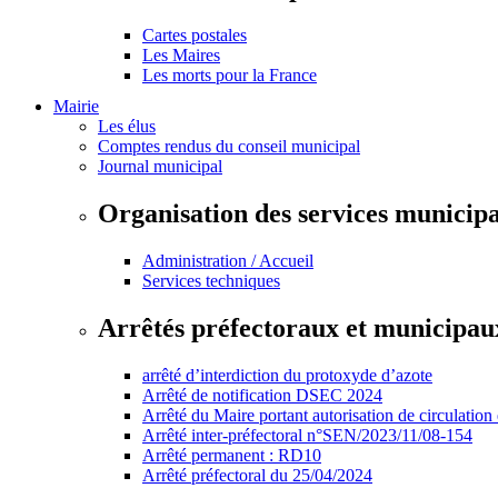
Cartes postales
Les Maires
Les morts pour la France
Mairie
Les élus
Comptes rendus du conseil municipal
Journal municipal
Organisation des services municip
Administration / Accueil
Services techniques
Arrêtés préfectoraux et municipau
arrêté d’interdiction du protoxyde d’azote
Arrêté de notification DSEC 2024
Arrêté du Maire portant autorisation de circulation
Arrêté inter-préfectoral n°SEN/2023/11/08-154
Arrêté permanent : RD10
Arrêté préfectoral du 25/04/2024