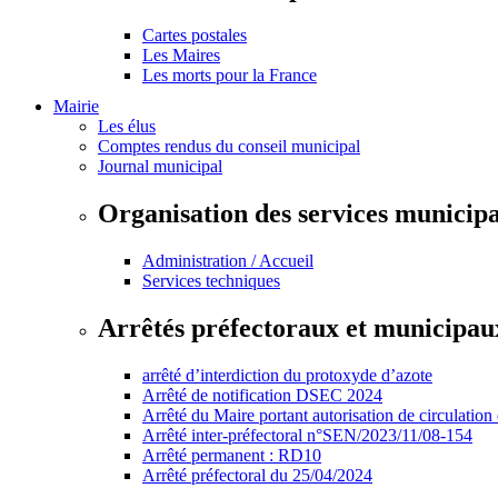
Cartes postales
Les Maires
Les morts pour la France
Mairie
Les élus
Comptes rendus du conseil municipal
Journal municipal
Organisation des services municip
Administration / Accueil
Services techniques
Arrêtés préfectoraux et municipau
arrêté d’interdiction du protoxyde d’azote
Arrêté de notification DSEC 2024
Arrêté du Maire portant autorisation de circulation
Arrêté inter-préfectoral n°SEN/2023/11/08-154
Arrêté permanent : RD10
Arrêté préfectoral du 25/04/2024