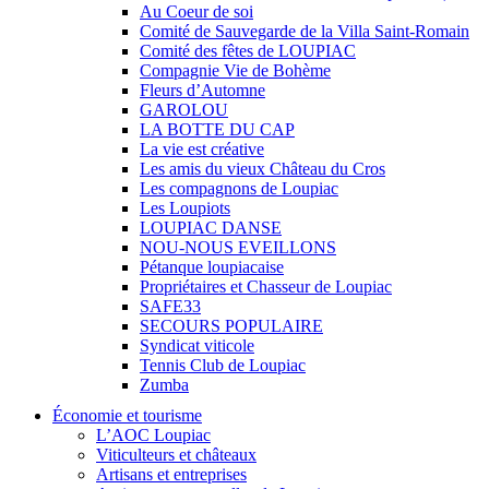
Au Coeur de soi
Comité de Sauvegarde de la Villa Saint-Romain
Comité des fêtes de LOUPIAC
Compagnie Vie de Bohème
Fleurs d’Automne
GAROLOU
LA BOTTE DU CAP
La vie est créative
Les amis du vieux Château du Cros
Les compagnons de Loupiac
Les Loupiots
LOUPIAC DANSE
NOU-NOUS EVEILLONS
Pétanque loupiacaise
Propriétaires et Chasseur de Loupiac
SAFE33
SECOURS POPULAIRE
Syndicat viticole
Tennis Club de Loupiac
Zumba
Économie et tourisme
L’AOC Loupiac
Viticulteurs et châteaux
Artisans et entreprises