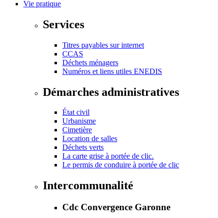
Vie pratique
Services
Titres payables sur internet
CCAS
Déchets ménagers
Numéros et liens utiles ENEDIS
Démarches administratives
État civil
Urbanisme
Cimetière
Location de salles
Déchets verts
La carte grise à portée de clic.
Le permis de conduire à portée de clic
Intercommunalité
Cdc Convergence Garonne