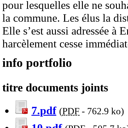
pour lesquelles elle ne souh
la commune. Les élus la dis
Elle s’est aussi adressée à 
harcèlement cesse immédia
info portfolio
titre documents joints
7.pdf
(
PDF
-
762.9 ko
)
10.pdf