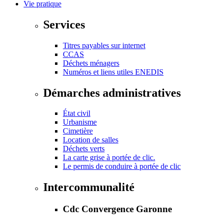
Vie pratique
Services
Titres payables sur internet
CCAS
Déchets ménagers
Numéros et liens utiles ENEDIS
Démarches administratives
État civil
Urbanisme
Cimetière
Location de salles
Déchets verts
La carte grise à portée de clic.
Le permis de conduire à portée de clic
Intercommunalité
Cdc Convergence Garonne