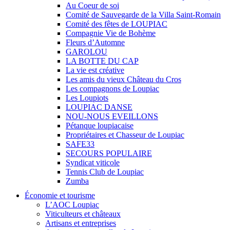
Au Coeur de soi
Comité de Sauvegarde de la Villa Saint-Romain
Comité des fêtes de LOUPIAC
Compagnie Vie de Bohème
Fleurs d’Automne
GAROLOU
LA BOTTE DU CAP
La vie est créative
Les amis du vieux Château du Cros
Les compagnons de Loupiac
Les Loupiots
LOUPIAC DANSE
NOU-NOUS EVEILLONS
Pétanque loupiacaise
Propriétaires et Chasseur de Loupiac
SAFE33
SECOURS POPULAIRE
Syndicat viticole
Tennis Club de Loupiac
Zumba
Économie et tourisme
L’AOC Loupiac
Viticulteurs et châteaux
Artisans et entreprises