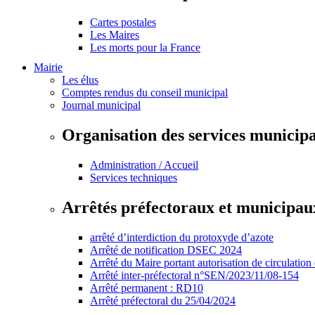
Cartes postales
Les Maires
Les morts pour la France
Mairie
Les élus
Comptes rendus du conseil municipal
Journal municipal
Organisation des services municip
Administration / Accueil
Services techniques
Arrêtés préfectoraux et municipau
arrêté d’interdiction du protoxyde d’azote
Arrêté de notification DSEC 2024
Arrêté du Maire portant autorisation de circulation
Arrêté inter-préfectoral n°SEN/2023/11/08-154
Arrêté permanent : RD10
Arrêté préfectoral du 25/04/2024