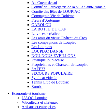
Au Coeur de soi
Comité de Sauvegarde de la Villa Saint-Romain
Comité des fêtes de LOUPIAC
Compagnie Vie de Bohème
Fleurs d’Automne
GAROLOU
LA BOTTE DU CAP
La vie est créative
Les amis du vieux Château du Cros
Les compagnons de Loupiac
Les Loupiots
LOUPIAC DANSE
NOU-NOUS EVEILLONS
Pétanque loupiacaise
Propriétaires et Chasseur de Loupiac
SAFE33
SECOURS POPULAIRE
Syndicat viticole
Tennis Club de Loupiac
Zumba
Économie et tourisme
L’AOC Loupiac
Viticulteurs et châteaux
Artisans et entreprises