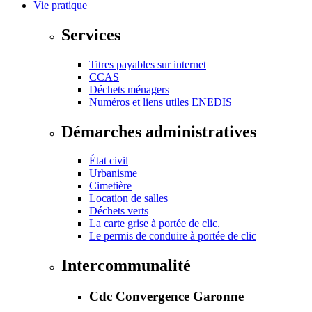
Vie pratique
Services
Titres payables sur internet
CCAS
Déchets ménagers
Numéros et liens utiles ENEDIS
Démarches administratives
État civil
Urbanisme
Cimetière
Location de salles
Déchets verts
La carte grise à portée de clic.
Le permis de conduire à portée de clic
Intercommunalité
Cdc Convergence Garonne