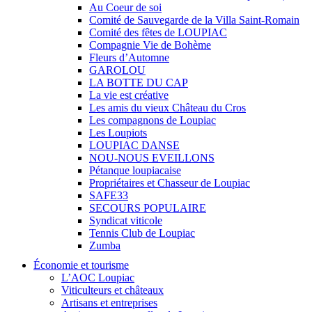
Au Coeur de soi
Comité de Sauvegarde de la Villa Saint-Romain
Comité des fêtes de LOUPIAC
Compagnie Vie de Bohème
Fleurs d’Automne
GAROLOU
LA BOTTE DU CAP
La vie est créative
Les amis du vieux Château du Cros
Les compagnons de Loupiac
Les Loupiots
LOUPIAC DANSE
NOU-NOUS EVEILLONS
Pétanque loupiacaise
Propriétaires et Chasseur de Loupiac
SAFE33
SECOURS POPULAIRE
Syndicat viticole
Tennis Club de Loupiac
Zumba
Économie et tourisme
L’AOC Loupiac
Viticulteurs et châteaux
Artisans et entreprises