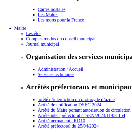
Cartes postales
Les Maires
Les morts pour la France
Mairie
Les élus
Comptes rendus du conseil municipal
Journal municipal
Organisation des services municip
Administration / Accueil
Services techniques
Arrêtés préfectoraux et municipau
arrêté d’interdiction du protoxyde d’azote
Arrêté de notification DSEC 2024
Arrêté du Maire portant autorisation de circulation
Arrêté inter-préfectoral n°SEN/2023/11/08-154
Arrêté permanent : RD10
Arrêté préfectoral du 25/04/2024