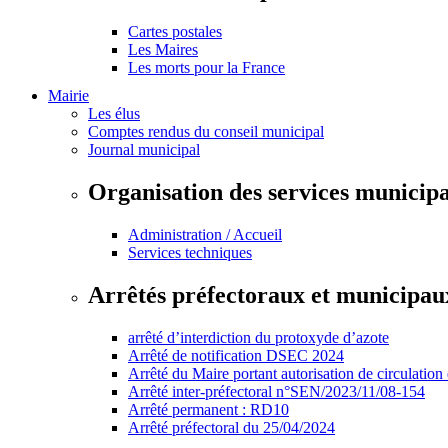
Cartes postales
Les Maires
Les morts pour la France
Mairie
Les élus
Comptes rendus du conseil municipal
Journal municipal
Organisation des services municip
Administration / Accueil
Services techniques
Arrêtés préfectoraux et municipau
arrêté d’interdiction du protoxyde d’azote
Arrêté de notification DSEC 2024
Arrêté du Maire portant autorisation de circulation
Arrêté inter-préfectoral n°SEN/2023/11/08-154
Arrêté permanent : RD10
Arrêté préfectoral du 25/04/2024