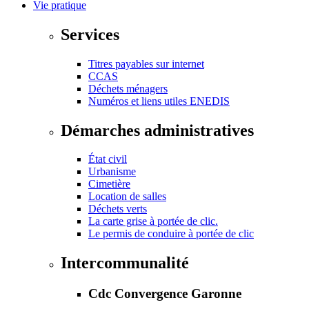
Vie pratique
Services
Titres payables sur internet
CCAS
Déchets ménagers
Numéros et liens utiles ENEDIS
Démarches administratives
État civil
Urbanisme
Cimetière
Location de salles
Déchets verts
La carte grise à portée de clic.
Le permis de conduire à portée de clic
Intercommunalité
Cdc Convergence Garonne