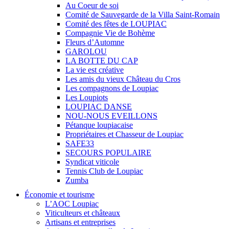
Au Coeur de soi
Comité de Sauvegarde de la Villa Saint-Romain
Comité des fêtes de LOUPIAC
Compagnie Vie de Bohème
Fleurs d’Automne
GAROLOU
LA BOTTE DU CAP
La vie est créative
Les amis du vieux Château du Cros
Les compagnons de Loupiac
Les Loupiots
LOUPIAC DANSE
NOU-NOUS EVEILLONS
Pétanque loupiacaise
Propriétaires et Chasseur de Loupiac
SAFE33
SECOURS POPULAIRE
Syndicat viticole
Tennis Club de Loupiac
Zumba
Économie et tourisme
L’AOC Loupiac
Viticulteurs et châteaux
Artisans et entreprises