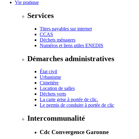
Vie pratique
Services
Titres payables sur internet
CCAS
Déchets ménagers
Numéros et liens utiles ENEDIS
Démarches administratives
État civil
Urbanisme
Cimetière
Location de salles
Déchets verts
La carte grise à portée de clic.
Le permis de conduire à portée de clic
Intercommunalité
Cdc Convergence Garonne