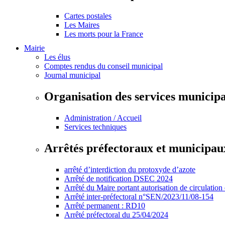
Cartes postales
Les Maires
Les morts pour la France
Mairie
Les élus
Comptes rendus du conseil municipal
Journal municipal
Organisation des services municip
Administration / Accueil
Services techniques
Arrêtés préfectoraux et municipau
arrêté d’interdiction du protoxyde d’azote
Arrêté de notification DSEC 2024
Arrêté du Maire portant autorisation de circulation
Arrêté inter-préfectoral n°SEN/2023/11/08-154
Arrêté permanent : RD10
Arrêté préfectoral du 25/04/2024