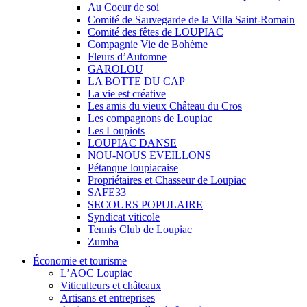
Au Coeur de soi
Comité de Sauvegarde de la Villa Saint-Romain
Comité des fêtes de LOUPIAC
Compagnie Vie de Bohème
Fleurs d’Automne
GAROLOU
LA BOTTE DU CAP
La vie est créative
Les amis du vieux Château du Cros
Les compagnons de Loupiac
Les Loupiots
LOUPIAC DANSE
NOU-NOUS EVEILLONS
Pétanque loupiacaise
Propriétaires et Chasseur de Loupiac
SAFE33
SECOURS POPULAIRE
Syndicat viticole
Tennis Club de Loupiac
Zumba
Économie et tourisme
L’AOC Loupiac
Viticulteurs et châteaux
Artisans et entreprises