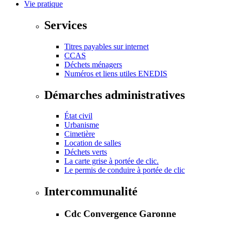
Vie pratique
Services
Titres payables sur internet
CCAS
Déchets ménagers
Numéros et liens utiles ENEDIS
Démarches administratives
État civil
Urbanisme
Cimetière
Location de salles
Déchets verts
La carte grise à portée de clic.
Le permis de conduire à portée de clic
Intercommunalité
Cdc Convergence Garonne