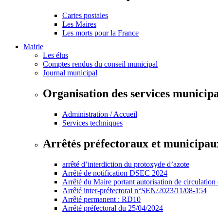
Cartes postales
Les Maires
Les morts pour la France
Mairie
Les élus
Comptes rendus du conseil municipal
Journal municipal
Organisation des services municip
Administration / Accueil
Services techniques
Arrêtés préfectoraux et municipau
arrêté d’interdiction du protoxyde d’azote
Arrêté de notification DSEC 2024
Arrêté du Maire portant autorisation de circulation
Arrêté inter-préfectoral n°SEN/2023/11/08-154
Arrêté permanent : RD10
Arrêté préfectoral du 25/04/2024