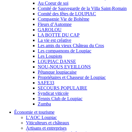
Au Coeur de soi
Comité de Sauvegarde de la Villa Saint-Romain
Comité des fêtes de LOUPIAC
Compagnie Vie de Bohème
Fleurs d’Automne
GAROLOU
LA BOTTE DU CAP
La vie est créative
Les amis du vieux Château du Cros
Les compagnons de Loupiac
Les Loupiots
LOUPIAC DANSE
NOU-NOUS EVEILLONS
Pétanque loupiacaise
Propriétaires et Chasseur de Loupiac
SAFE33
SECOURS POPULAIRE
Syndicat viticole
Tennis Club de Loupiac
Zumba
Économie et tourisme
L’AOC Loupiac
Viticulteurs et châteaux
Artisans et entreprises