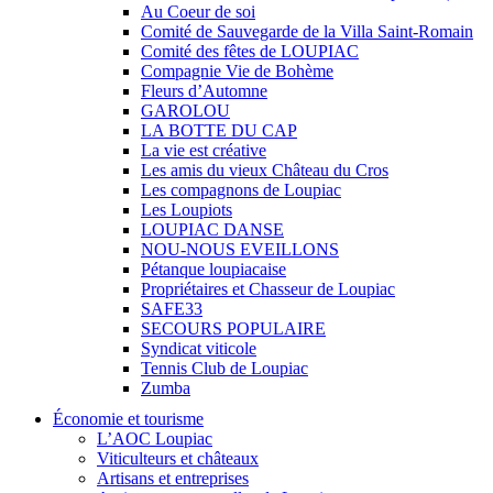
Au Coeur de soi
Comité de Sauvegarde de la Villa Saint-Romain
Comité des fêtes de LOUPIAC
Compagnie Vie de Bohème
Fleurs d’Automne
GAROLOU
LA BOTTE DU CAP
La vie est créative
Les amis du vieux Château du Cros
Les compagnons de Loupiac
Les Loupiots
LOUPIAC DANSE
NOU-NOUS EVEILLONS
Pétanque loupiacaise
Propriétaires et Chasseur de Loupiac
SAFE33
SECOURS POPULAIRE
Syndicat viticole
Tennis Club de Loupiac
Zumba
Économie et tourisme
L’AOC Loupiac
Viticulteurs et châteaux
Artisans et entreprises