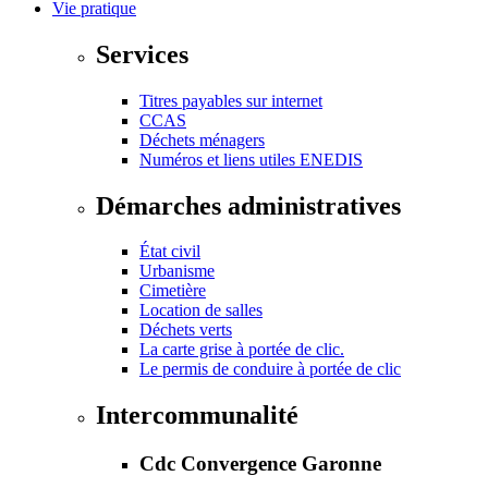
Vie pratique
Services
Titres payables sur internet
CCAS
Déchets ménagers
Numéros et liens utiles ENEDIS
Démarches administratives
État civil
Urbanisme
Cimetière
Location de salles
Déchets verts
La carte grise à portée de clic.
Le permis de conduire à portée de clic
Intercommunalité
Cdc Convergence Garonne