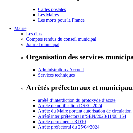
Cartes postales
Les Maires
Les morts pour la France
Mairie
Les élus
Comptes rendus du conseil municipal
Journal municipal
Organisation des services municip
Administration / Accueil
Services techniques
Arrêtés préfectoraux et municipau
arrêté d’interdiction du protoxyde d’azote
Arrêté de notification DSEC 2024
Arrêté du Maire portant autorisation de circulation
Arrêté inter-préfectoral n°SEN/2023/11/08-154
Arrêté permanent : RD10
Arrêté préfectoral du 25/04/2024