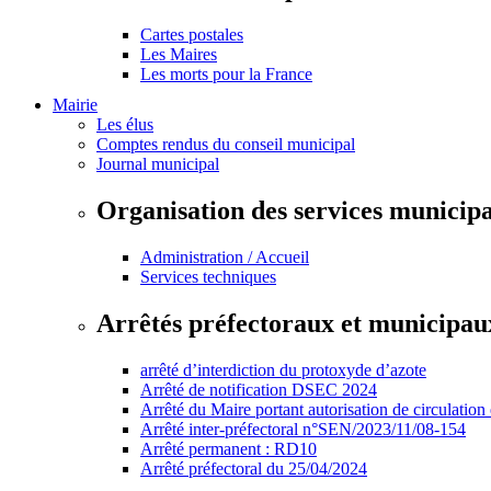
Cartes postales
Les Maires
Les morts pour la France
Mairie
Les élus
Comptes rendus du conseil municipal
Journal municipal
Organisation des services municip
Administration / Accueil
Services techniques
Arrêtés préfectoraux et municipau
arrêté d’interdiction du protoxyde d’azote
Arrêté de notification DSEC 2024
Arrêté du Maire portant autorisation de circulation
Arrêté inter-préfectoral n°SEN/2023/11/08-154
Arrêté permanent : RD10
Arrêté préfectoral du 25/04/2024