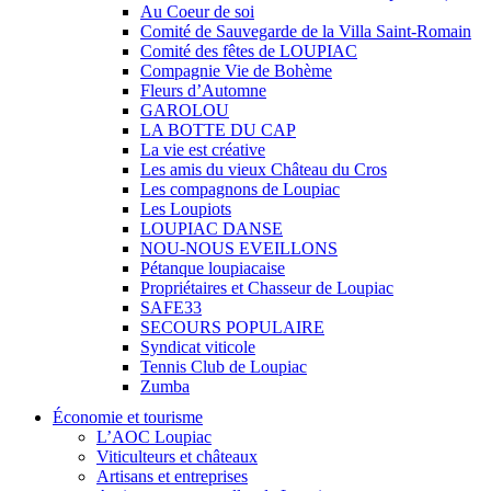
Au Coeur de soi
Comité de Sauvegarde de la Villa Saint-Romain
Comité des fêtes de LOUPIAC
Compagnie Vie de Bohème
Fleurs d’Automne
GAROLOU
LA BOTTE DU CAP
La vie est créative
Les amis du vieux Château du Cros
Les compagnons de Loupiac
Les Loupiots
LOUPIAC DANSE
NOU-NOUS EVEILLONS
Pétanque loupiacaise
Propriétaires et Chasseur de Loupiac
SAFE33
SECOURS POPULAIRE
Syndicat viticole
Tennis Club de Loupiac
Zumba
Économie et tourisme
L’AOC Loupiac
Viticulteurs et châteaux
Artisans et entreprises