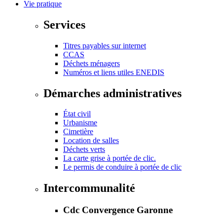
Vie pratique
Services
Titres payables sur internet
CCAS
Déchets ménagers
Numéros et liens utiles ENEDIS
Démarches administratives
État civil
Urbanisme
Cimetière
Location de salles
Déchets verts
La carte grise à portée de clic.
Le permis de conduire à portée de clic
Intercommunalité
Cdc Convergence Garonne