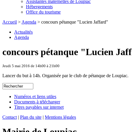
Assistantes maternelles de Loupiac
Hébergements
Office du tourisme
Accueil
>
Agenda
> concours pétanque "Lucien Jaffard"
Actualités
Agenda
concours pétanque "Lucien Jaf
Jeudi 5 mai 2016 de 14h00 à 21h00
Lancer du but à 14h. Organisée par le club de pétanque de Loupiac.
Numéros et liens utiles
Documents à télécharger
Titres payables sur internet
Contact
|
Plan du site
|
Mentions légales
Mairie de Loupiac