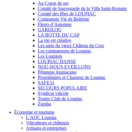
Au Coeur de soi
Comité de Sauvegarde de la Villa Saint-Romain
Comité des fêtes de LOUPIAC
Compagnie Vie de Bohème
Fleurs d’Automne
GAROLOU
LA BOTTE DU CAP
La vie est créative
Les amis du vieux Château du Cros
Les compagnons de Loupiac
Les Loupiots
LOUPIAC DANSE
NOU-NOUS EVEILLONS
Pétanque loupiacaise
Propriétaires et Chasseur de Loupiac
SAFE33
SECOURS POPULAIRE
Syndicat viticole
Tennis Club de Loupiac
Zumba
Économie et tourisme
L’AOC Loupiac
Viticulteurs et châteaux
Artisans et entreprises