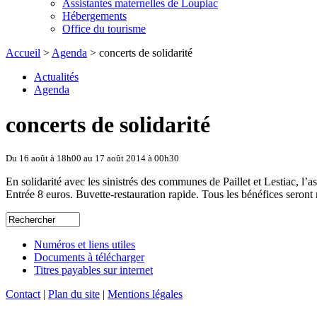
Assistantes maternelles de Loupiac
Hébergements
Office du tourisme
Accueil
>
Agenda
> concerts de solidarité
Actualités
Agenda
concerts de solidarité
Du 16 août à 18h00 au 17 août 2014 à 00h30
En solidarité avec les sinistrés des communes de Paillet et Lestiac, l’a
Entrée 8 euros. Buvette-restauration rapide. Tous les bénéfices seront 
Numéros et liens utiles
Documents à télécharger
Titres payables sur internet
Contact
|
Plan du site
|
Mentions légales