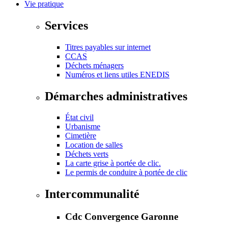
Vie pratique
Services
Titres payables sur internet
CCAS
Déchets ménagers
Numéros et liens utiles ENEDIS
Démarches administratives
État civil
Urbanisme
Cimetière
Location de salles
Déchets verts
La carte grise à portée de clic.
Le permis de conduire à portée de clic
Intercommunalité
Cdc Convergence Garonne