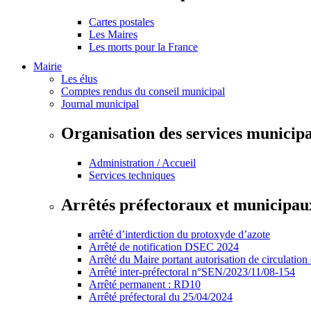
Cartes postales
Les Maires
Les morts pour la France
Mairie
Les élus
Comptes rendus du conseil municipal
Journal municipal
Organisation des services municip
Administration / Accueil
Services techniques
Arrêtés préfectoraux et municipau
arrêté d’interdiction du protoxyde d’azote
Arrêté de notification DSEC 2024
Arrêté du Maire portant autorisation de circulation
Arrêté inter-préfectoral n°SEN/2023/11/08-154
Arrêté permanent : RD10
Arrêté préfectoral du 25/04/2024