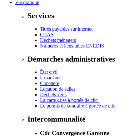
Vie pratique
Services
Titres payables sur internet
CCAS
Déchets ménagers
Numéros et liens utiles ENEDIS
Démarches administratives
État civil
Urbanisme
Cimetière
Location de salles
Déchets verts
La carte grise à portée de clic.
Le permis de conduire à portée de clic
Intercommunalité
Cdc Convergence Garonne