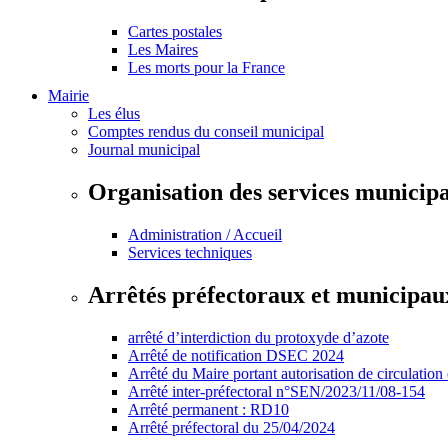
Cartes postales
Les Maires
Les morts pour la France
Mairie
Les élus
Comptes rendus du conseil municipal
Journal municipal
Organisation des services municip
Administration / Accueil
Services techniques
Arrêtés préfectoraux et municipau
arrêté d’interdiction du protoxyde d’azote
Arrêté de notification DSEC 2024
Arrêté du Maire portant autorisation de circulation
Arrêté inter-préfectoral n°SEN/2023/11/08-154
Arrêté permanent : RD10
Arrêté préfectoral du 25/04/2024