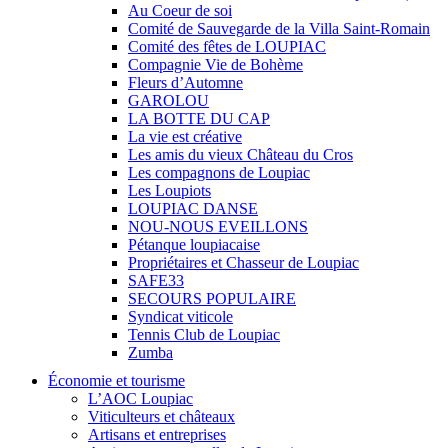
Au Coeur de soi
Comité de Sauvegarde de la Villa Saint-Romain
Comité des fêtes de LOUPIAC
Compagnie Vie de Bohème
Fleurs d’Automne
GAROLOU
LA BOTTE DU CAP
La vie est créative
Les amis du vieux Château du Cros
Les compagnons de Loupiac
Les Loupiots
LOUPIAC DANSE
NOU-NOUS EVEILLONS
Pétanque loupiacaise
Propriétaires et Chasseur de Loupiac
SAFE33
SECOURS POPULAIRE
Syndicat viticole
Tennis Club de Loupiac
Zumba
Économie et tourisme
L’AOC Loupiac
Viticulteurs et châteaux
Artisans et entreprises