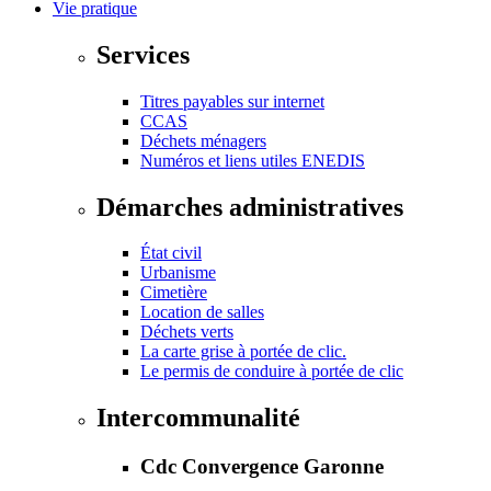
Vie pratique
Services
Titres payables sur internet
CCAS
Déchets ménagers
Numéros et liens utiles ENEDIS
Démarches administratives
État civil
Urbanisme
Cimetière
Location de salles
Déchets verts
La carte grise à portée de clic.
Le permis de conduire à portée de clic
Intercommunalité
Cdc Convergence Garonne