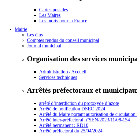
Cartes postales
Les Maires
Les morts pour la France
Mairie
Les élus
Comptes rendus du conseil municipal
Journal municipal
Organisation des services municip
Administration / Accueil
Services techniques
Arrêtés préfectoraux et municipau
arrêté d’interdiction du protoxyde d’azote
Arrêté de notification DSEC 2024
Arrêté du Maire portant autorisation de circulation
Arrêté inter-préfectoral n°SEN/2023/11/08-154
Arrêté permanent : RD10
Arrêté préfectoral du 25/04/2024