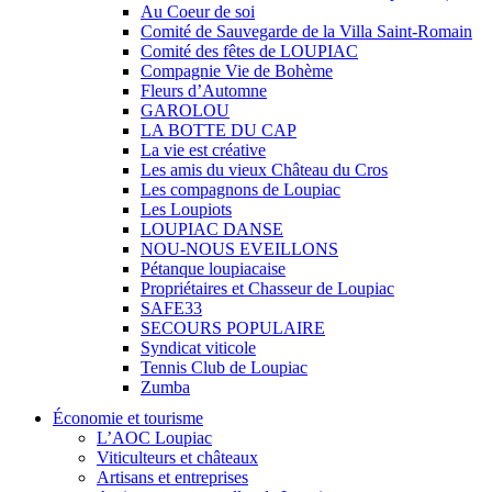
Au Coeur de soi
Comité de Sauvegarde de la Villa Saint-Romain
Comité des fêtes de LOUPIAC
Compagnie Vie de Bohème
Fleurs d’Automne
GAROLOU
LA BOTTE DU CAP
La vie est créative
Les amis du vieux Château du Cros
Les compagnons de Loupiac
Les Loupiots
LOUPIAC DANSE
NOU-NOUS EVEILLONS
Pétanque loupiacaise
Propriétaires et Chasseur de Loupiac
SAFE33
SECOURS POPULAIRE
Syndicat viticole
Tennis Club de Loupiac
Zumba
Économie et tourisme
L’AOC Loupiac
Viticulteurs et châteaux
Artisans et entreprises