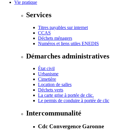
Vie pratique
Services
Titres payables sur internet
CCAS
Déchets ménagers
Numéros et liens utiles ENEDIS
Démarches administratives
État civil
Urbanisme
Cimetière
Location de salles
Déchets verts
La carte grise à portée de clic.
Le permis de conduire à portée de clic
Intercommunalité
Cdc Convergence Garonne