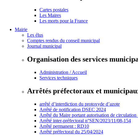
Cartes postales
Les Maires
Les morts pour la France
Mairie
Les élus
Comptes rendus du conseil municipal
Journal municipal
Organisation des services municip
Administration / Accueil
Services techniques
Arrêtés préfectoraux et municipau
arrêté d’interdiction du protoxyde d’azote
Arrêté de notification DSEC 2024
Arrêté du Maire portant autorisation de circulation
Arrêté inter-préfectoral n°SEN/2023/11/08-154
Arrêté permanent : RD10
Arrêté préfectoral du 25/04/2024