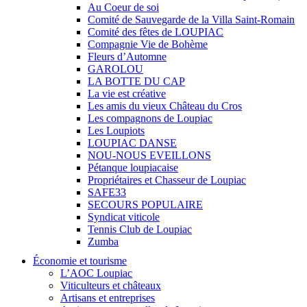
Au Coeur de soi
Comité de Sauvegarde de la Villa Saint-Romain
Comité des fêtes de LOUPIAC
Compagnie Vie de Bohème
Fleurs d’Automne
GAROLOU
LA BOTTE DU CAP
La vie est créative
Les amis du vieux Château du Cros
Les compagnons de Loupiac
Les Loupiots
LOUPIAC DANSE
NOU-NOUS EVEILLONS
Pétanque loupiacaise
Propriétaires et Chasseur de Loupiac
SAFE33
SECOURS POPULAIRE
Syndicat viticole
Tennis Club de Loupiac
Zumba
Économie et tourisme
L’AOC Loupiac
Viticulteurs et châteaux
Artisans et entreprises