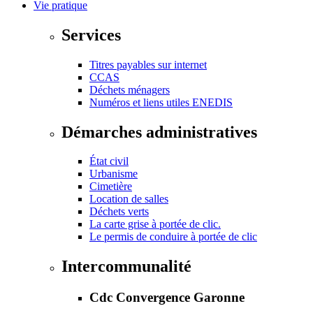
Vie pratique
Services
Titres payables sur internet
CCAS
Déchets ménagers
Numéros et liens utiles ENEDIS
Démarches administratives
État civil
Urbanisme
Cimetière
Location de salles
Déchets verts
La carte grise à portée de clic.
Le permis de conduire à portée de clic
Intercommunalité
Cdc Convergence Garonne