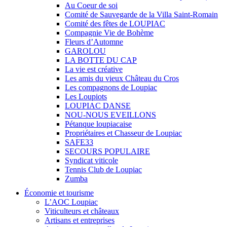
Au Coeur de soi
Comité de Sauvegarde de la Villa Saint-Romain
Comité des fêtes de LOUPIAC
Compagnie Vie de Bohème
Fleurs d’Automne
GAROLOU
LA BOTTE DU CAP
La vie est créative
Les amis du vieux Château du Cros
Les compagnons de Loupiac
Les Loupiots
LOUPIAC DANSE
NOU-NOUS EVEILLONS
Pétanque loupiacaise
Propriétaires et Chasseur de Loupiac
SAFE33
SECOURS POPULAIRE
Syndicat viticole
Tennis Club de Loupiac
Zumba
Économie et tourisme
L’AOC Loupiac
Viticulteurs et châteaux
Artisans et entreprises