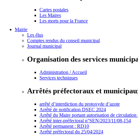
Cartes postales
Les Maires
Les morts pour la France
Mairie
Les élus
Comptes rendus du conseil municipal
Journal municipal
Organisation des services municip
Administration / Accueil
Services techniques
Arrêtés préfectoraux et municipau
arrêté d’interdiction du protoxyde d’azote
Arrêté de notification DSEC 2024
Arrêté du Maire portant autorisation de circulation
Arrêté inter-préfectoral n°SEN/2023/11/08-154
Arrêté permanent : RD10
Arrêté préfectoral du 25/04/2024