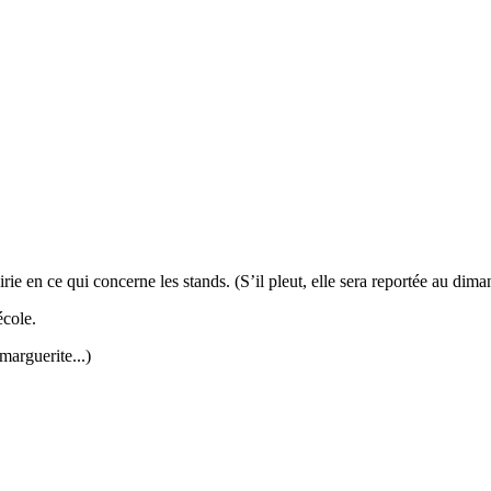
e en ce qui concerne les stands. (S’il pleut, elle sera reportée au dimanch
école.
marguerite...)