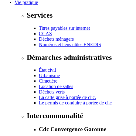
Vie pratique
Services
Titres payables sur internet
CCAS
Déchets ménagers
Numéros et liens utiles ENEDIS
Démarches administratives
État civil
Urbanisme
Cimetière
Location de salles
Déchets verts
La carte grise à portée de clic.
Le permis de conduire à portée de clic
Intercommunalité
Cdc Convergence Garonne