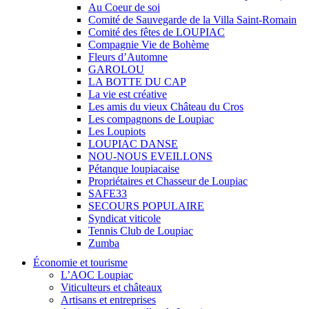
Au Coeur de soi
Comité de Sauvegarde de la Villa Saint-Romain
Comité des fêtes de LOUPIAC
Compagnie Vie de Bohème
Fleurs d’Automne
GAROLOU
LA BOTTE DU CAP
La vie est créative
Les amis du vieux Château du Cros
Les compagnons de Loupiac
Les Loupiots
LOUPIAC DANSE
NOU-NOUS EVEILLONS
Pétanque loupiacaise
Propriétaires et Chasseur de Loupiac
SAFE33
SECOURS POPULAIRE
Syndicat viticole
Tennis Club de Loupiac
Zumba
Économie et tourisme
L’AOC Loupiac
Viticulteurs et châteaux
Artisans et entreprises