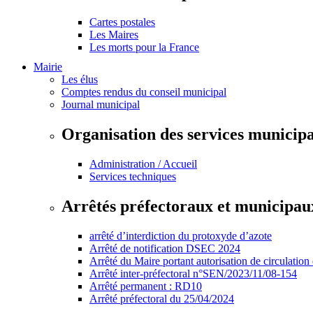
Cartes postales
Les Maires
Les morts pour la France
Mairie
Les élus
Comptes rendus du conseil municipal
Journal municipal
Organisation des services municip
Administration / Accueil
Services techniques
Arrêtés préfectoraux et municipau
arrêté d’interdiction du protoxyde d’azote
Arrêté de notification DSEC 2024
Arrêté du Maire portant autorisation de circulation
Arrêté inter-préfectoral n°SEN/2023/11/08-154
Arrêté permanent : RD10
Arrêté préfectoral du 25/04/2024