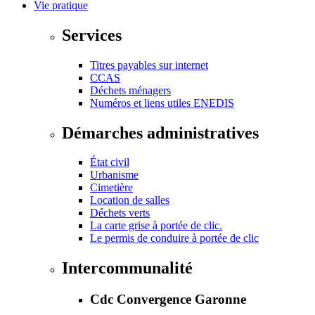
Vie pratique
Services
Titres payables sur internet
CCAS
Déchets ménagers
Numéros et liens utiles ENEDIS
Démarches administratives
État civil
Urbanisme
Cimetière
Location de salles
Déchets verts
La carte grise à portée de clic.
Le permis de conduire à portée de clic
Intercommunalité
Cdc Convergence Garonne