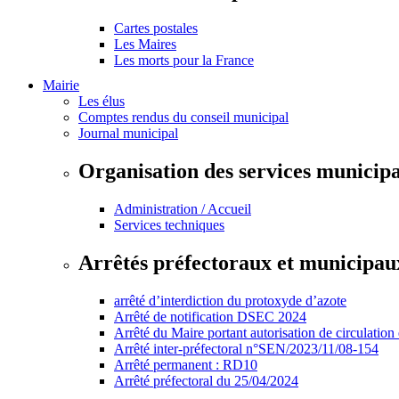
Cartes postales
Les Maires
Les morts pour la France
Mairie
Les élus
Comptes rendus du conseil municipal
Journal municipal
Organisation des services municip
Administration / Accueil
Services techniques
Arrêtés préfectoraux et municipau
arrêté d’interdiction du protoxyde d’azote
Arrêté de notification DSEC 2024
Arrêté du Maire portant autorisation de circulation
Arrêté inter-préfectoral n°SEN/2023/11/08-154
Arrêté permanent : RD10
Arrêté préfectoral du 25/04/2024