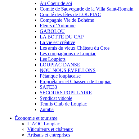
Au Coeur de soi
Comité de Sauvegarde de la Villa Saint-Romain
Comité des fêtes de LOUPIAC
Compagnie Vie de Bohème
Fleurs d’Automne
GAROLOU
LA BOTTE DU CAP
La vie est créative
Les amis du vieux Château du Cros
Les compagnons de Loupiac
Les Loupiots
LOUPIAC DANSE
NOU-NOUS EVEILLONS
Pétanque loupiacaise
Propriétaires et Chasseur de Loupiac
SAFE33
SECOURS POPULAIRE
Syndicat viticole
Tennis Club de Loupiac
Zumba
Économie et tourisme
L’AOC Loupiac
Viticulteurs et châteaux
Artisans et entreprises