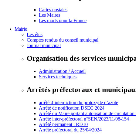
Cartes postales
Les Maires
Les morts pour la France
Mairie
Les élus
Comptes rendus du conseil municipal
Journal municipal
Organisation des services municip
Administration / Accueil
Services techniques
Arrêtés préfectoraux et municipau
arrêté d’interdiction du protoxyde d’azote
Arrêté de notification DSEC 2024
Arrêté du Maire portant autorisation de circulation
Arrêté inter-préfectoral n°SEN/2023/11/08-154
Arrêté permanent : RD10
Arrêté préfectoral du 25/04/2024