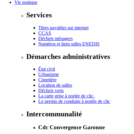
Vie pratique
Services
Titres payables sur internet
CCAS
Déchets ménagers
Numéros et liens utiles ENEDIS
Démarches administratives
État civil
Urbanisme
Cimetière
Location de salles
Déchets verts
La carte grise à portée de clic.
Le permis de conduire à portée de clic
Intercommunalité
Cdc Convergence Garonne