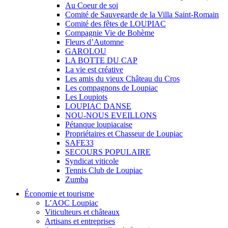
Au Coeur de soi
Comité de Sauvegarde de la Villa Saint-Romain
Comité des fêtes de LOUPIAC
Compagnie Vie de Bohème
Fleurs d’Automne
GAROLOU
LA BOTTE DU CAP
La vie est créative
Les amis du vieux Château du Cros
Les compagnons de Loupiac
Les Loupiots
LOUPIAC DANSE
NOU-NOUS EVEILLONS
Pétanque loupiacaise
Propriétaires et Chasseur de Loupiac
SAFE33
SECOURS POPULAIRE
Syndicat viticole
Tennis Club de Loupiac
Zumba
Économie et tourisme
L’AOC Loupiac
Viticulteurs et châteaux
Artisans et entreprises