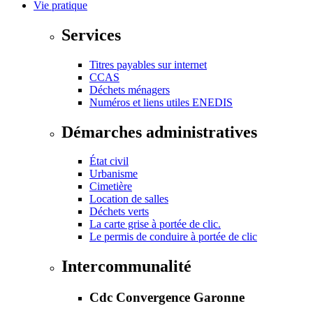
Vie pratique
Services
Titres payables sur internet
CCAS
Déchets ménagers
Numéros et liens utiles ENEDIS
Démarches administratives
État civil
Urbanisme
Cimetière
Location de salles
Déchets verts
La carte grise à portée de clic.
Le permis de conduire à portée de clic
Intercommunalité
Cdc Convergence Garonne