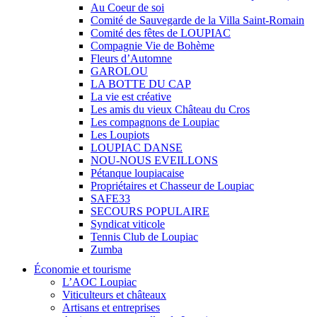
Au Coeur de soi
Comité de Sauvegarde de la Villa Saint-Romain
Comité des fêtes de LOUPIAC
Compagnie Vie de Bohème
Fleurs d’Automne
GAROLOU
LA BOTTE DU CAP
La vie est créative
Les amis du vieux Château du Cros
Les compagnons de Loupiac
Les Loupiots
LOUPIAC DANSE
NOU-NOUS EVEILLONS
Pétanque loupiacaise
Propriétaires et Chasseur de Loupiac
SAFE33
SECOURS POPULAIRE
Syndicat viticole
Tennis Club de Loupiac
Zumba
Économie et tourisme
L’AOC Loupiac
Viticulteurs et châteaux
Artisans et entreprises