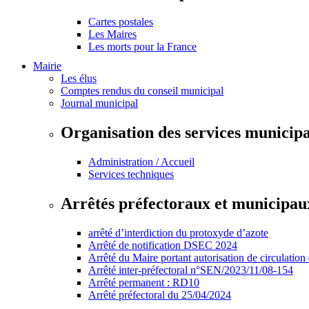
Cartes postales
Les Maires
Les morts pour la France
Mairie
Les élus
Comptes rendus du conseil municipal
Journal municipal
Organisation des services municip
Administration / Accueil
Services techniques
Arrêtés préfectoraux et municipau
arrêté d’interdiction du protoxyde d’azote
Arrêté de notification DSEC 2024
Arrêté du Maire portant autorisation de circulation
Arrêté inter-préfectoral n°SEN/2023/11/08-154
Arrêté permanent : RD10
Arrêté préfectoral du 25/04/2024