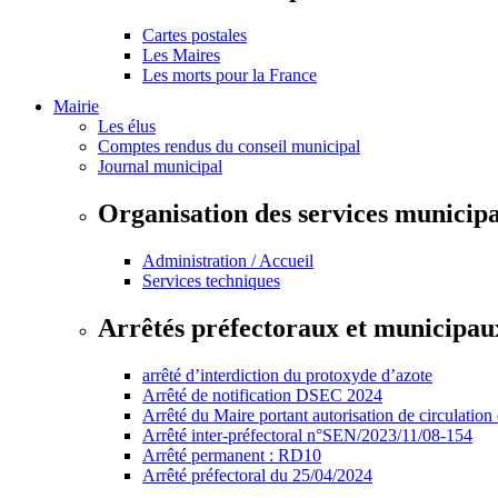
Cartes postales
Les Maires
Les morts pour la France
Mairie
Les élus
Comptes rendus du conseil municipal
Journal municipal
Organisation des services municip
Administration / Accueil
Services techniques
Arrêtés préfectoraux et municipau
arrêté d’interdiction du protoxyde d’azote
Arrêté de notification DSEC 2024
Arrêté du Maire portant autorisation de circulation
Arrêté inter-préfectoral n°SEN/2023/11/08-154
Arrêté permanent : RD10
Arrêté préfectoral du 25/04/2024