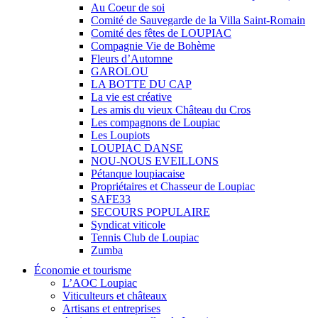
Au Coeur de soi
Comité de Sauvegarde de la Villa Saint-Romain
Comité des fêtes de LOUPIAC
Compagnie Vie de Bohème
Fleurs d’Automne
GAROLOU
LA BOTTE DU CAP
La vie est créative
Les amis du vieux Château du Cros
Les compagnons de Loupiac
Les Loupiots
LOUPIAC DANSE
NOU-NOUS EVEILLONS
Pétanque loupiacaise
Propriétaires et Chasseur de Loupiac
SAFE33
SECOURS POPULAIRE
Syndicat viticole
Tennis Club de Loupiac
Zumba
Économie et tourisme
L’AOC Loupiac
Viticulteurs et châteaux
Artisans et entreprises