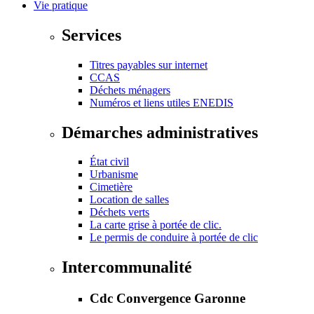
Vie pratique
Services
Titres payables sur internet
CCAS
Déchets ménagers
Numéros et liens utiles ENEDIS
Démarches administratives
État civil
Urbanisme
Cimetière
Location de salles
Déchets verts
La carte grise à portée de clic.
Le permis de conduire à portée de clic
Intercommunalité
Cdc Convergence Garonne