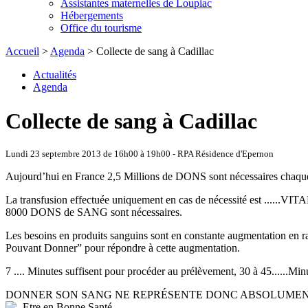
Assistantes maternelles de Loupiac
Hébergements
Office du tourisme
Accueil
>
Agenda
> Collecte de sang à Cadillac
Actualités
Agenda
Collecte de sang à Cadillac
Lundi 23 septembre 2013 de 16h00 à 19h00 - RPA Résidence d'Epernon
Aujourd’hui en France 2,5 Millions de DONS sont nécessaires chaque a
La transfusion effectuée uniquement en cas de nécessité est ......VIT
8000 DONS de SANG sont nécessaires.
Les besoins en produits sanguins sont en constante augmentation en raiso
Pouvant Donner” pour répondre à cette augmentation.
7 .... Minutes suffisent pour procéder au prélèvement, 30 à 45.....
DONNER SON SANG NE REPRÉSENTE DONC ABSOLUMENT AUCUN RISQ
Etre en Bonne Santé