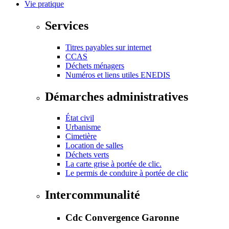
Vie pratique
Services
Titres payables sur internet
CCAS
Déchets ménagers
Numéros et liens utiles ENEDIS
Démarches administratives
État civil
Urbanisme
Cimetière
Location de salles
Déchets verts
La carte grise à portée de clic.
Le permis de conduire à portée de clic
Intercommunalité
Cdc Convergence Garonne