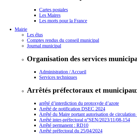
Cartes postales
Les Maires
Les morts pour la France
Mairie
Les élus
Comptes rendus du conseil municipal
Journal municipal
Organisation des services municip
Administration / Accueil
Services techniques
Arrêtés préfectoraux et municipau
arrêté d’interdiction du protoxyde d’azote
Arrêté de notification DSEC 2024
Arrêté du Maire portant autorisation de circulation
Arrêté inter-préfectoral n°SEN/2023/11/08-154
Arrêté permanent : RD10
Arrêté préfectoral du 25/04/2024