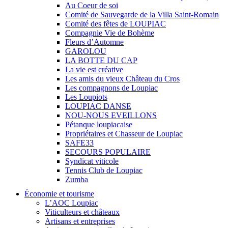
Au Coeur de soi
Comité de Sauvegarde de la Villa Saint-Romain
Comité des fêtes de LOUPIAC
Compagnie Vie de Bohème
Fleurs d’Automne
GAROLOU
LA BOTTE DU CAP
La vie est créative
Les amis du vieux Château du Cros
Les compagnons de Loupiac
Les Loupiots
LOUPIAC DANSE
NOU-NOUS EVEILLONS
Pétanque loupiacaise
Propriétaires et Chasseur de Loupiac
SAFE33
SECOURS POPULAIRE
Syndicat viticole
Tennis Club de Loupiac
Zumba
Économie et tourisme
L’AOC Loupiac
Viticulteurs et châteaux
Artisans et entreprises