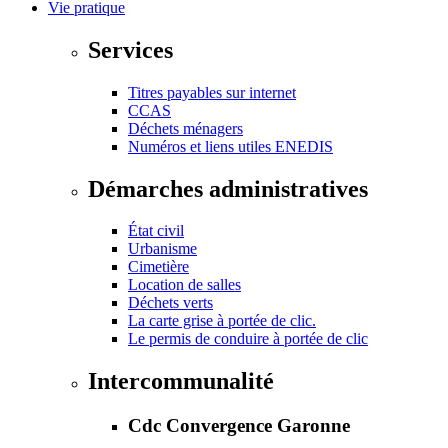
Vie pratique
Services
Titres payables sur internet
CCAS
Déchets ménagers
Numéros et liens utiles ENEDIS
Démarches administratives
État civil
Urbanisme
Cimetière
Location de salles
Déchets verts
La carte grise à portée de clic.
Le permis de conduire à portée de clic
Intercommunalité
Cdc Convergence Garonne