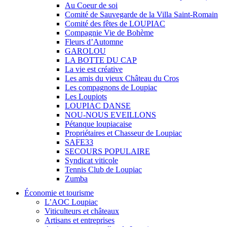
Au Coeur de soi
Comité de Sauvegarde de la Villa Saint-Romain
Comité des fêtes de LOUPIAC
Compagnie Vie de Bohème
Fleurs d’Automne
GAROLOU
LA BOTTE DU CAP
La vie est créative
Les amis du vieux Château du Cros
Les compagnons de Loupiac
Les Loupiots
LOUPIAC DANSE
NOU-NOUS EVEILLONS
Pétanque loupiacaise
Propriétaires et Chasseur de Loupiac
SAFE33
SECOURS POPULAIRE
Syndicat viticole
Tennis Club de Loupiac
Zumba
Économie et tourisme
L’AOC Loupiac
Viticulteurs et châteaux
Artisans et entreprises