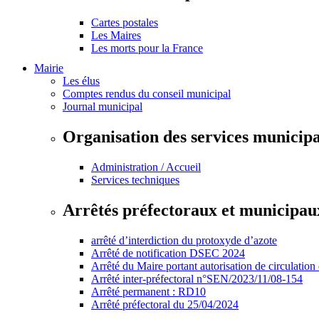
Cartes postales
Les Maires
Les morts pour la France
Mairie
Les élus
Comptes rendus du conseil municipal
Journal municipal
Organisation des services municip
Administration / Accueil
Services techniques
Arrêtés préfectoraux et municipau
arrêté d’interdiction du protoxyde d’azote
Arrêté de notification DSEC 2024
Arrêté du Maire portant autorisation de circulation
Arrêté inter-préfectoral n°SEN/2023/11/08-154
Arrêté permanent : RD10
Arrêté préfectoral du 25/04/2024